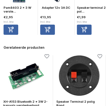
Pam8403 2 x 3 W
Adapter 12v 3A DC
Speaker terminal 2
verste...
pol...
€2,95
€13,95
€1,99
Incl. btw
Incl. btw
Incl. btw
Gerelateerde producten
XH-A153 Bluetooth 2 * 3W 2-
Speaker Terminal 2 polig
kanaals versterkerbord
Rond