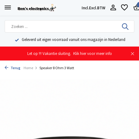
Incl.
Excl.
BTW
Geleverd uit eigen voorraad vanuit ons magazijn in Nederland
Let op !!! Vakantie sluiting.
Klik hier voor meer info
Terug
Home
Speaker 8 Ohm 3 Watt