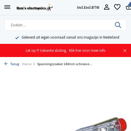
Incl.
Excl.
BTW
Geleverd uit eigen voorraad vanuit ons magazijn in Nederland
Let op !!! Vakantie sluiting.
Klik hier voor meer info
Terug
Home
Spanningszoeker 140mm schroeve...