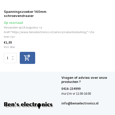
Spanningszoeker 140mm
schroevendraaier
Op voorraad
Verzonden op 24 augustus <a
href="https://www.benselectronics.nl/service/vakantiesluiting/">Zie
hier</a>
€1,95
Incl. btw
Vragen of advies over onze
producten ?
0416-234999
ma t/m vr 11:00-16:00
info@benselectronics.nl