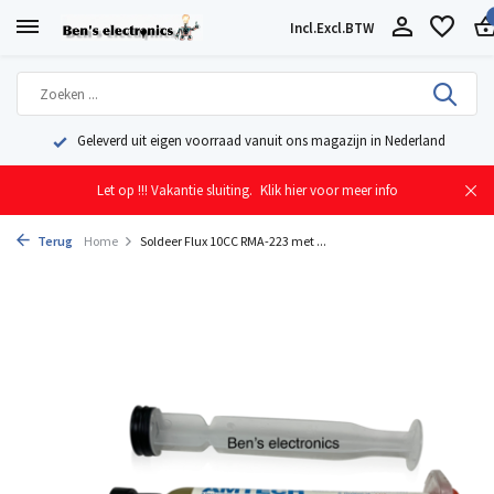
Incl.
Excl.
BTW
Geleverd uit eigen voorraad vanuit ons magazijn in Nederland
Let op !!! Vakantie sluiting.
Klik hier voor meer info
Terug
Home
Soldeer Flux 10CC RMA-223 met ...