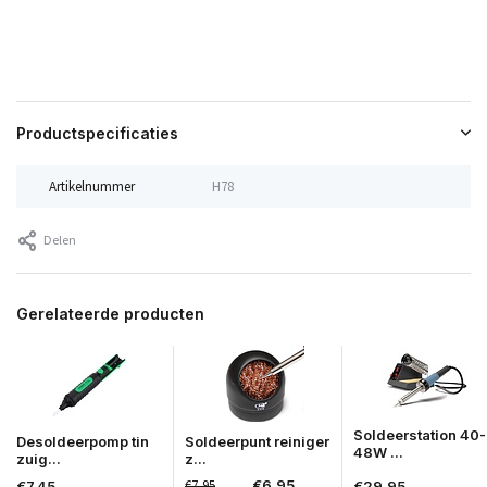
Productspecificaties
Artikelnummer
H78
Delen
Gerelateerde producten
Soldeerstation 40-
Desoldeerpomp tin
Soldeerpunt reiniger
48W ...
zuig...
z...
€7,95
€6,95
€7,45
€29,95