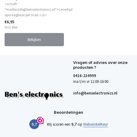
<a href=
"mailto:info@benselectronics.nl">Levertijd
opvraagbaar per mail.</a>
€6,95
Incl. btw
Bekijken
Vragen of advies over onze
producten ?
0416-234999
ma t/m vr 11:00-16:00
info@benselectronics.nl
Beoordelingen
9,7
Wij scoren een
9,7
op
WebwinkelKeur