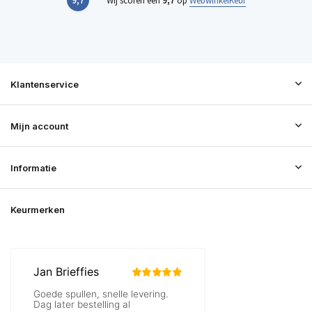
9,7
Wij scoren een
9,7
op
WebwinkelKeur
Klantenservice
Mijn account
Informatie
Keurmerken