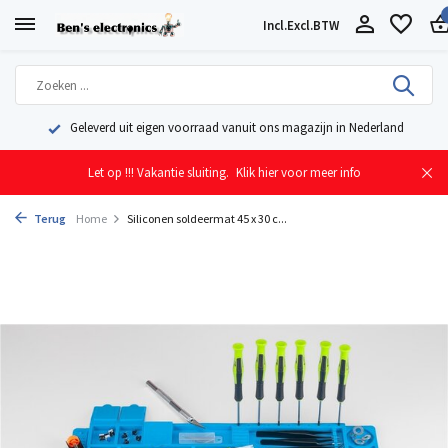
Incl.
Excl.
BTW
Geleverd uit eigen voorraad vanuit ons magazijn in Nederland
Let op !!! Vakantie sluiting.
Klik hier voor meer info
Terug
Home
Siliconen soldeermat 45 x 30 c...