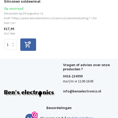
Siliconen soldeermat
Op voorraad
Verzonden op 24 augustus <a
href="https://www.benselectronics.nl/service/vakantiesluiting/">Zie
hier</a>
€17,99
Incl. btw
Vragen of advies over onze
producten ?
0416-234999
ma t/m vr 11:00-16:00
info@benselectronics.nl
Beoordelingen