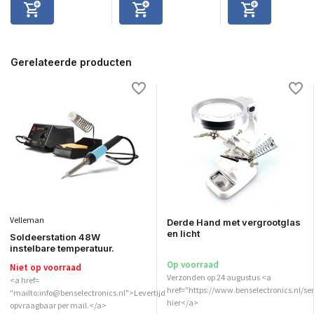
Gerelateerde producten
Velleman
Derde Hand met vergrootglas
en licht
Soldeerstation 48W
instelbare temperatuur.
Op voorraad
Niet op voorraad
Verzonden op 24 augustus <a
<a href=
href="https://www.benselectronics.nl/ser
"mailto:info@benselectronics.nl">Levertijd
hier</a>
opvraagbaar per mail.</a>