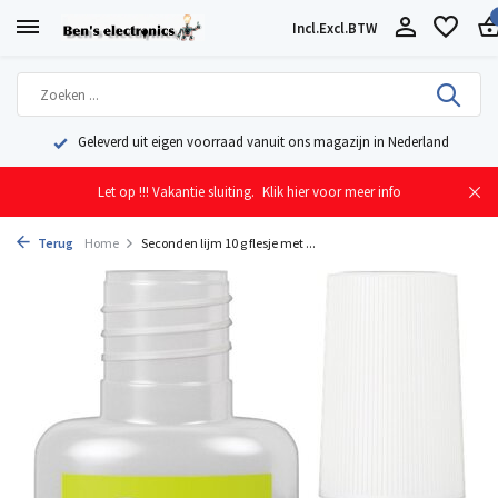
Incl.
Excl.
BTW
Geleverd uit eigen voorraad vanuit ons magazijn in Nederland
Let op !!! Vakantie sluiting.
Klik hier voor meer info
Terug
Home
Seconden lijm 10 g flesje met ...