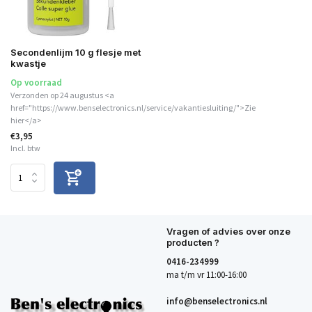
Secondenlijm 10 g flesje met
kwastje
Op voorraad
Verzonden op 24 augustus <a
href="https://www.benselectronics.nl/service/vakantiesluiting/">Zie
hier</a>
€3,95
Incl. btw
Vragen of advies over onze
producten ?
0416-234999
ma t/m vr 11:00-16:00
info@benselectronics.nl