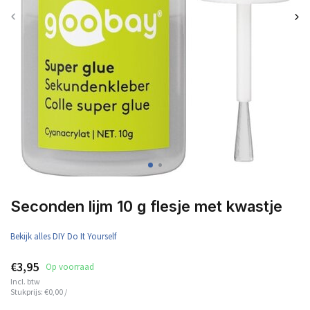
Seconden lijm 10 g flesje met kwastje
Bekijk alles DIY Do It Yourself
€3,95
Op voorraad
Incl. btw
Stukprijs:
€0,00
/