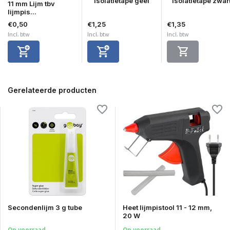
Isolatietape geel
Isolatietape zwar
11 mm Lijm tbv
lijmpis...
€0,50
€1,25
€1,35
Incl. btw
Incl. btw
Incl. btw
Gerelateerde producten
Secondenlijm 3 g tube
Heet lijmpistool 11 - 12 mm,
20 W
Op voorraad
Op voorraad