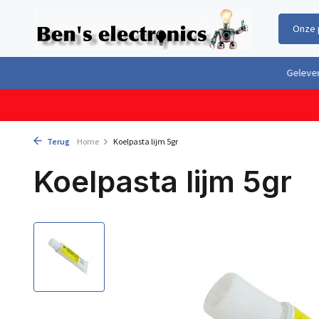
Onze 
Gratis verzending boven €100,- binnen Nederland & België
Geleverd 
Terug
Home
Koelpasta lijm 5gr
Koelpasta lijm 5gr