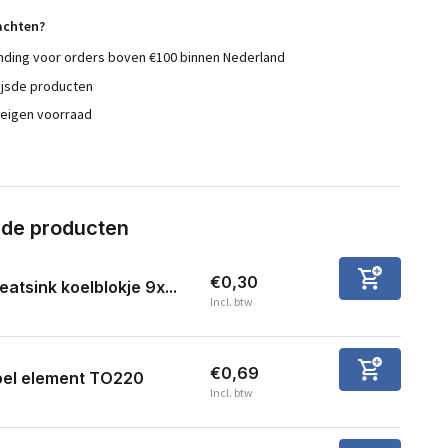
achten?
nding voor orders boven €100 binnen Nederland
ijsde producten
 eigen voorraad
rde producten
€0,30
eatsink koelblokje 9x...
Incl. btw
€0,69
oel element TO220
Incl. btw