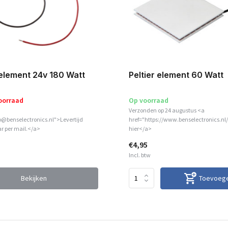
 element 24v 180 Watt
Peltier element 60 Watt
oorraad
Op voorraad
Verzonden op 24 augustus <a
o@benselectronics.nl">Levertijd
href="https://www.benselectronics.nl/
r per mail.</a>
hier</a>
€4,95
Incl. btw
Bekijken
Toevoeg