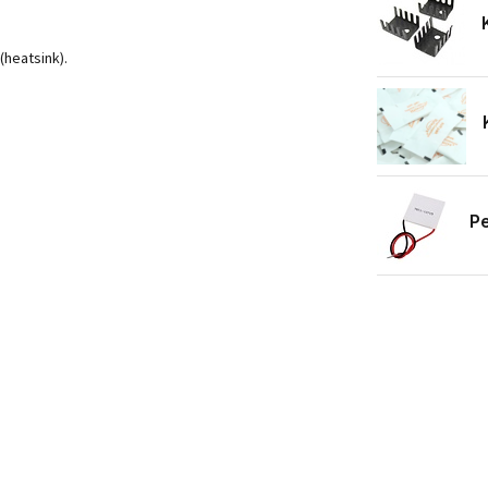
(heatsink).
Pe