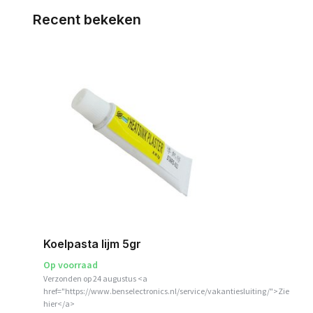
Recent bekeken
Koelpasta lijm 5gr
Op voorraad
Verzonden op 24 augustus <a
href="https://www.benselectronics.nl/service/vakantiesluiting/">Zie
hier</a>