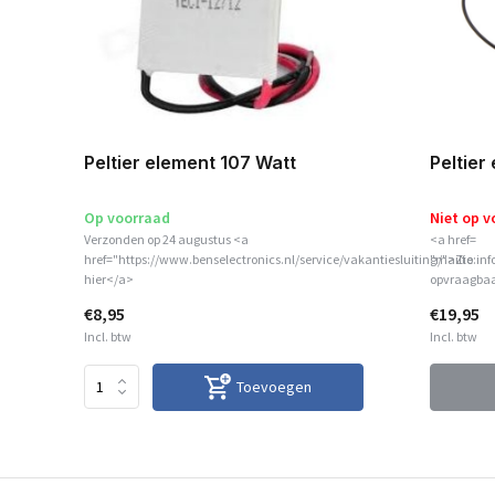
Peltier
Peltier element 107 Watt
Op voorraad
Niet op v
Verzonden op 24 augustus <a
<a href=
href="https://www.benselectronics.nl/service/vakantiesluiting/">Zie
"mailto:inf
hier</a>
opvraagbaa
€8,95
€19,95
Incl. btw
Incl. btw
Toevoegen