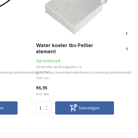
Ko
Water koeler tbv Peltier
element
Op voorraad
Ni
Verzonden op 24 augustus <a
<a 
service/vakantiesluiting/">Zie
href="https://www.benselectronics.nl/service/vakantiesluiting/
"ma
hier</a>
opv
€6,95
€5
Incl. btw
Inc
en
Toevoegen