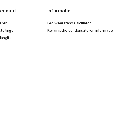
account
Informatie
eren
Led Weerstand Calculator
stellingen
Keramische condensatoren informatie
langlijst