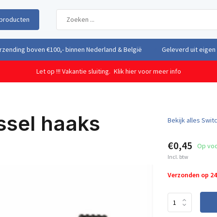
producten
uit eigen voorraad vanuit ons magazijn in Nederland
Gratis verzendi
Let op !!! Vakantie sluiting.
Klik hier voor meer info
ssel haaks
Bekijk alles Swit
€0,45
Op vo
Incl. btw
Verzonden op 2