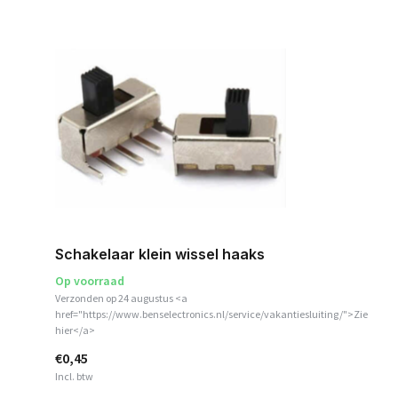
Schakelaar klein wissel haaks
Op voorraad
Verzonden op 24 augustus <a
href="https://www.benselectronics.nl/service/vakantiesluiting/">Zie
hier</a>
€0,45
Incl. btw