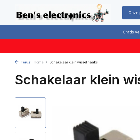
Onze 
Gratis verzending boven €100,- binnen Nederland & België
Geleverd 
Terug
Home
Schakelaar klein wissel haaks
Schakelaar klein wi