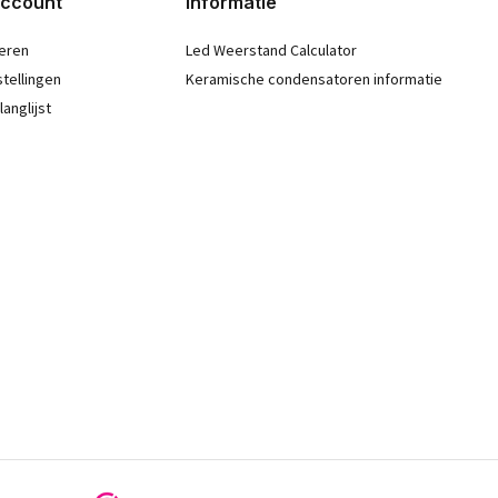
account
Informatie
eren
Led Weerstand Calculator
stellingen
Keramische condensatoren informatie
langlijst