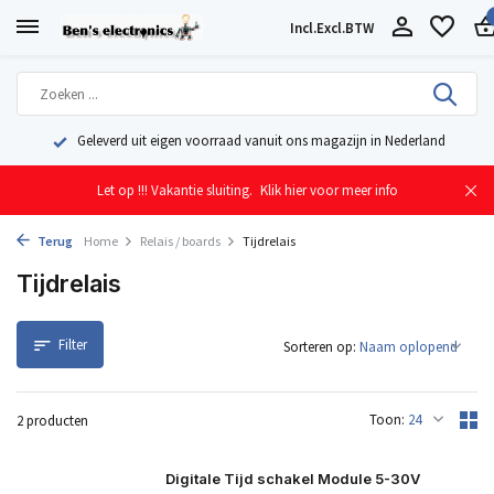
Incl.
Excl.
BTW
Geleverd uit eigen voorraad vanuit ons magazijn in Nederland
Let op !!! Vakantie sluiting.
Klik hier voor meer info
Terug
Home
Relais / boards
Tijdrelais
Tijdrelais
Filter
Sorteren op:
Toon:
2 producten
Digitale Tijd schakel Module 5-30V