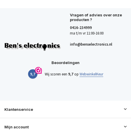
Vragen of advies over onze
producten ?
0416-234999
ma t/m vr 11:00-16:00
info@benselectronics.nl
Beoordelingen
9,7
Wij scoren een
9,7
op
WebwinkelKeur
Klantenservice
Mijn account