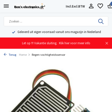
Incl.
Excl.
BTW
Geleverd uit eigen voorraad vanuit ons magazijn in Nederland
Let op !!! Vakantie sluiting.
Klik hier voor meer info
Terug
Home
Regen-vochtigheidssensor