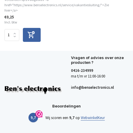
href="https://www.benselectronics.nl/service/vakantiesluiting/">Zie
hier</a>
€0,25
Incl. btw
Vragen of advies over onze
producten ?
0416-234999
ma t/m vr 11:00-16:00
info@benselectronics.nl
Beoordelingen
9,7
Wij scoren een
9,7
op
WebwinkelKeur