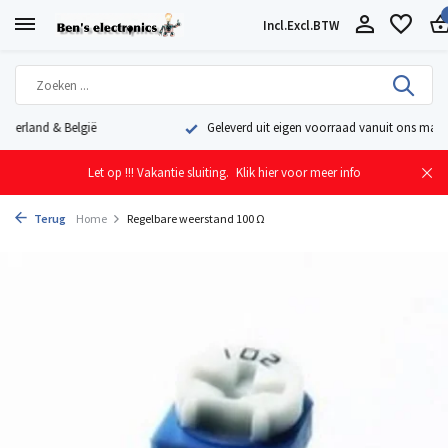
Incl.
Excl.
BTW
Geleverd uit eigen voorraad vanuit ons magazijn in Nederland
Let op !!! Vakantie sluiting.
Klik hier voor meer info
Terug
Home
Regelbare weerstand 100 Ω