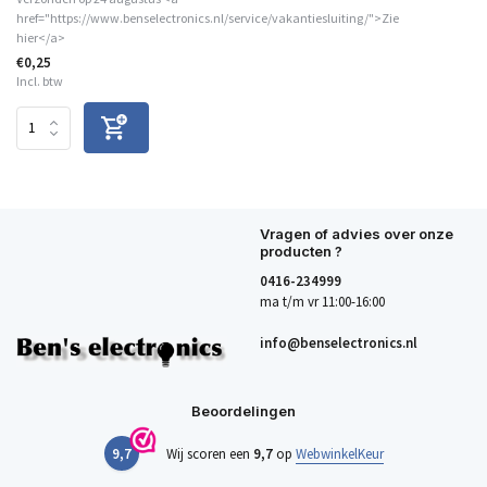
href="https://www.benselectronics.nl/service/vakantiesluiting/">Zie
hier</a>
€0,25
Incl. btw
Vragen of advies over onze
producten ?
0416-234999
ma t/m vr 11:00-16:00
info@benselectronics.nl
Beoordelingen
9,7
Wij scoren een
9,7
op
WebwinkelKeur