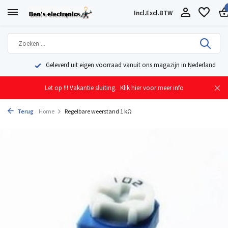
Incl.
Excl.
BTW
Geleverd uit eigen voorraad vanuit ons magazijn in Nederland
Let op !!! Vakantie sluiting.
Klik hier voor meer info
Terug
Home
Regelbare weerstand 1 kΩ