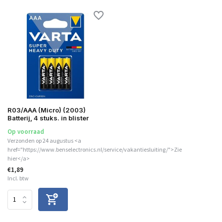
R03/AAA (Micro) (2003)
Batterij, 4 stuks. in blister
Op voorraad
Verzonden op 24 augustus <a
href="https://www.benselectronics.nl/service/vakantiesluiting/">Zie
hier</a>
€1,89
Incl. btw