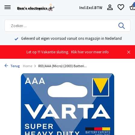
Incl.
Excl.
BTW
Geleverd uit eigen voorraad vanuit ons magazijn in Nederland
Let op !!! Vakantie sluiting.
Klik hier voor meer info
Terug
Home
R03/AAA (Micro) (2003) Batteri...