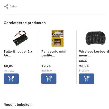
Delen
Gerelateerde producten
Batterij houder 2 x
Panasonic mini
Wireless keyboard
AA...
penlite...
mous...
€10,95
€0,80
€2,75
€8,95
Incl. btw
Incl. btw
Incl. btw
Recent bekeken