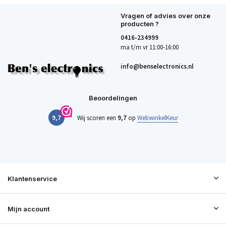
Vragen of advies over onze
producten ?
0416-234999
ma t/m vr 11:00-16:00
info@benselectronics.nl
Beoordelingen
9,7
Wij scoren een
9,7
op
WebwinkelKeur
Klantenservice
Mijn account