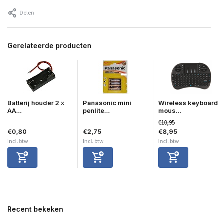
Delen
Gerelateerde producten
Batterij houder 2 x
Panasonic mini
Wireless keyboard
AA...
penlite...
mous...
€10,95
€0,80
€2,75
€8,95
Incl. btw
Incl. btw
Incl. btw
Recent bekeken