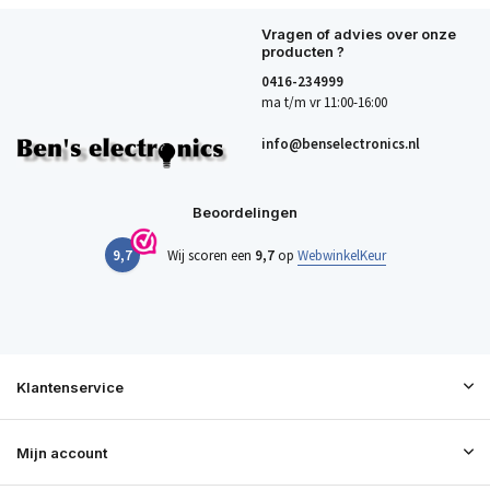
Vragen of advies over onze
producten ?
0416-234999
ma t/m vr 11:00-16:00
info@benselectronics.nl
Beoordelingen
9,7
Wij scoren een
9,7
op
WebwinkelKeur
Klantenservice
Mijn account