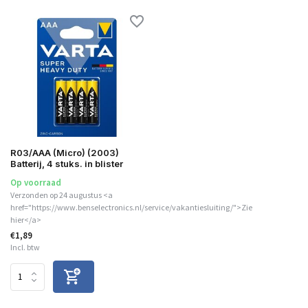
R03/AAA (Micro) (2003)
Batterij, 4 stuks. in blister
Op voorraad
Verzonden op 24 augustus <a
href="https://www.benselectronics.nl/service/vakantiesluiting/">Zie
hier</a>
€1,89
Incl. btw