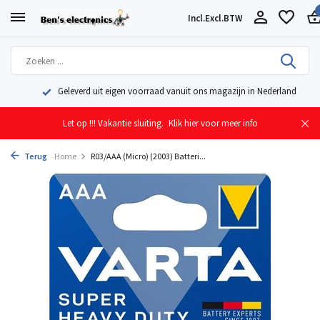
Incl.
Excl.
BTW
Geleverd uit eigen voorraad vanuit ons magazijn in Nederland
Let op !!! Vakantie sluiting.
Klik hier voor meer info
Terug
Home
R03/AAA (Micro) (2003) Batteri...