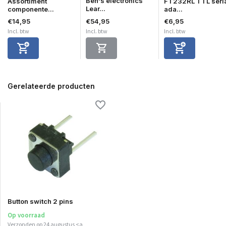
Ben's electronics
Assortiment
FT232RL TTL seri
Lear...
componente...
ada...
€14,95
€54,95
€6,95
Incl. btw
Incl. btw
Incl. btw
Gerelateerde producten
Button switch 2 pins
Op voorraad
Verzonden op 24 augustus <a