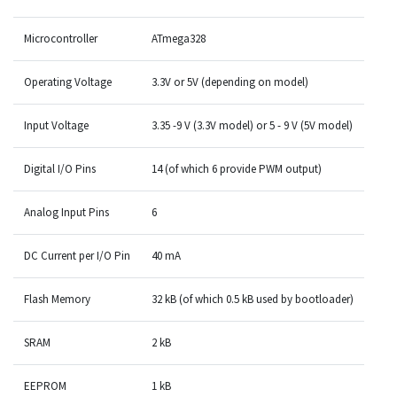
Microcontroller
ATmega328
Operating Voltage
3.3V or 5V (depending on model)
Input Voltage
3.35 -9 V (3.3V model) or 5 - 9 V (5V model)
Digital I/O Pins
14 (of which 6 provide PWM output)
Analog Input Pins
6
DC Current per I/O Pin
40 mA
Flash Memory
32 kB (of which 0.5 kB used by bootloader)
SRAM
2 kB
EEPROM
1 kB