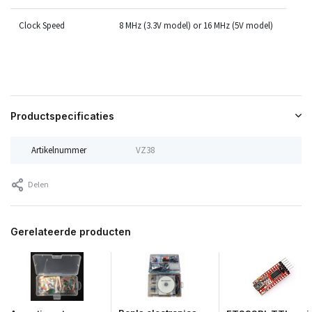
Clock Speed
8
MHz
(3.3V model) or 16
MHz
(5V model)
Productspecificaties
Artikelnummer
VZ38
Delen
Gerelateerde producten