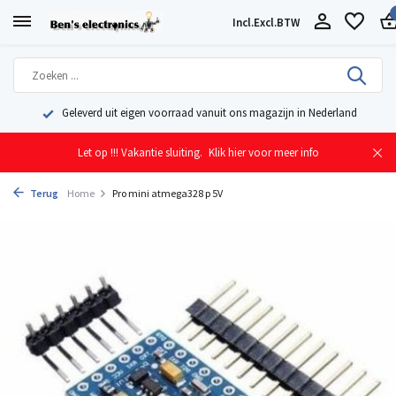
Incl.
Excl.
BTW
Geleverd uit eigen voorraad vanuit ons magazijn in Nederland
Let op !!! Vakantie sluiting.
Klik hier voor meer info
Terug
Home
Pro mini atmega328 p 5V