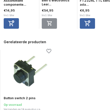
Ben's electronics
Assortiment
FT232RL TTL seri
Lear...
componente...
ada...
€14,95
€54,95
€6,95
Incl. btw
Incl. btw
Incl. btw
Gerelateerde producten
Button switch 2 pins
Op voorraad
Verzonden op 24 augustus <a