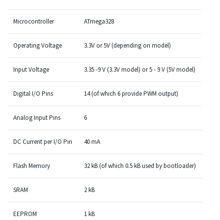
Microcontroller
ATmega328
Operating Voltage
3.3V or 5V (depending on model)
Input Voltage
3.35 -9 V (3.3V model) or 5 - 9 V (5V model)
Digital I/O Pins
14 (of which 6 provide PWM output)
Analog Input Pins
6
DC Current per I/O Pin
40 mA
Flash Memory
32 kB (of which 0.5 kB used by bootloader)
SRAM
2 kB
EEPROM
1 kB