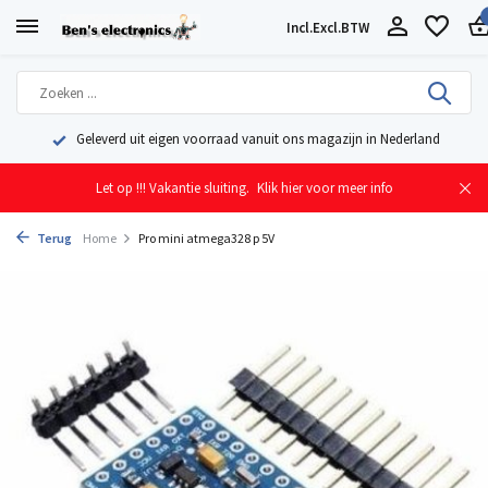
Incl.
Excl.
BTW
Geleverd uit eigen voorraad vanuit ons magazijn in Nederland
Let op !!! Vakantie sluiting.
Klik hier voor meer info
Terug
Home
Pro mini atmega328 p 5V