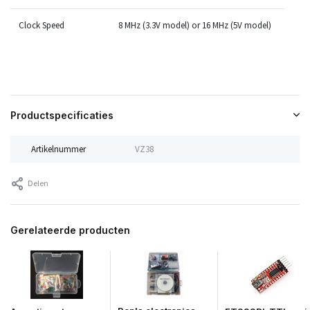
Clock Speed
8
MHz
(3.3V model) or 16
MHz
(5V model)
Productspecificaties
Artikelnummer
VZ38
Delen
Gerelateerde producten