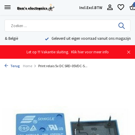
Incl.
Excl.
BTW
Geleverd uit eigen voorraad vanuit ons magazijn in Nederland
Let op !!! Vakantie sluiting.
Klik hier voor meer info
Terug
Home
Print relais 5v DC SRD-05VDC-S...