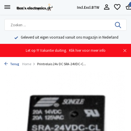
Incl.
Excl.
BTW
Geleverd uit eigen voorraad vanuit ons magazijn in Nederland
Let op !!! Vakantie sluiting.
Klik hier voor meer info
Terug
Home
Printrelais 24v DC SRA-24VDC-C...