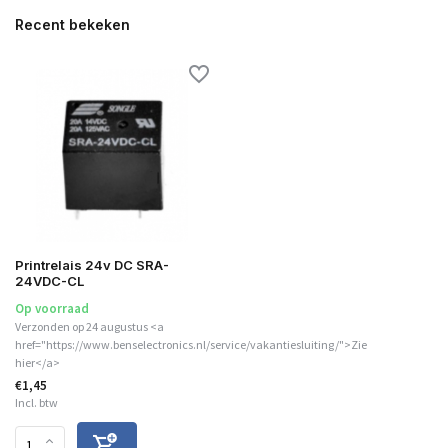
Recent bekeken
Printrelais 24v DC SRA-
24VDC-CL
Op voorraad
Verzonden op 24 augustus <a
href="https://www.benselectronics.nl/service/vakantiesluiting/">Zie
hier</a>
€1,45
Incl. btw