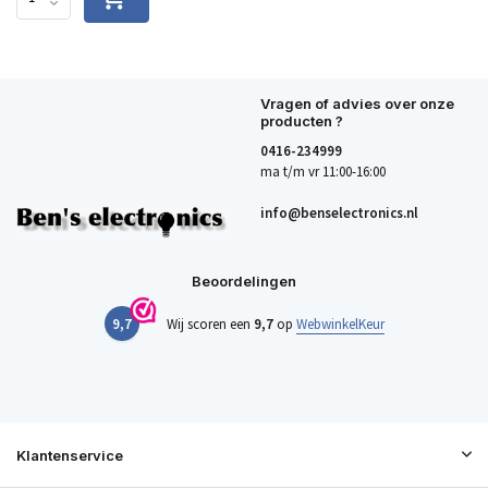
Vragen of advies over onze
producten ?
0416-234999
ma t/m vr 11:00-16:00
info@benselectronics.nl
Beoordelingen
9,7
Wij scoren een
9,7
op
WebwinkelKeur
Klantenservice