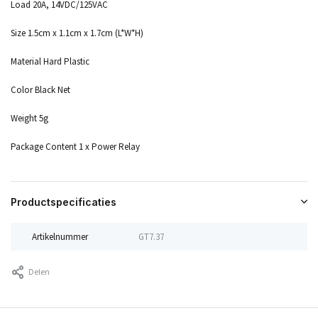
Load 20A, 14VDC/125VAC
Size 1.5cm x 1.1cm x 1.7cm (L*W*H)
Material Hard Plastic
Color Black Net
Weight 5g
Package Content 1 x Power Relay
Productspecificaties
Artikelnummer
GT7.37
Delen