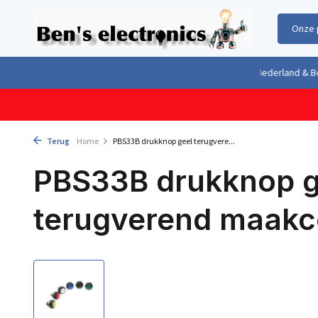
Onze 
Gratis verzending boven €100,- binnen Nederland & België
Geleverd 
Terug
Home
PBS33B drukknop geel terugvere...
PBS33B drukknop g
terugverend maakc