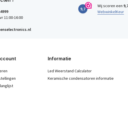
cten ?
Wij scoren een
9,
9,7
34999
WebwinkelKeur
vr 11:00-16:00
enselectronics.nl
account
Informatie
eren
Led Weerstand Calculator
stellingen
Keramische condensatoren informatie
langlijst