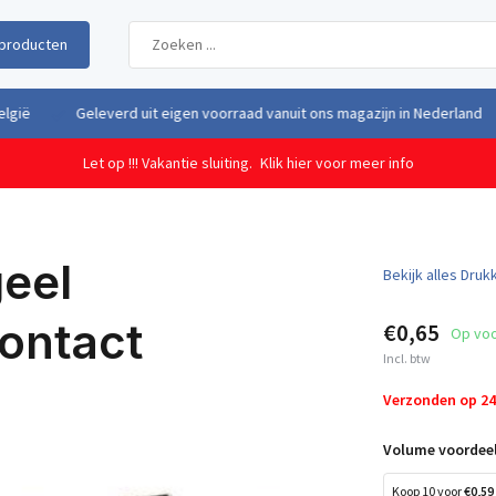
producten
uit eigen voorraad vanuit ons magazijn in Nederland
Gratis verzendi
Let op !!! Vakantie sluiting.
Klik hier voor meer info
eel
Bekijk alles Dru
ontact
€0,65
Op vo
Incl. btw
Verzonden op 2
Volume voordeel
Koop 10 voor
€0,59