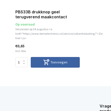
PBS33B drukknop geel
terugverend maakcontact
Op voorraad
Verzonden op 24 augustus <a
href="https://www.benselectronics.nl/service/vakantiesluiting/">Zie
hier</a>
€0,65
Incl. btw
Toevoegen
Vrage