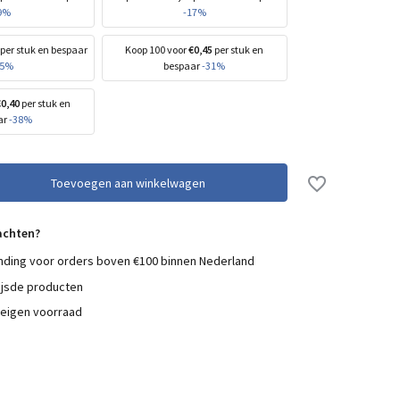
9%
-17%
per stuk en bespaar
Koop 100 voor
€0,45
per stuk en
25%
bespaar
-31%
€0,40
per stuk en
ar
-38%
Toevoegen aan winkelwagen
achten?
nding voor orders boven €100 binnen Nederland
ijsde producten
 eigen voorraad