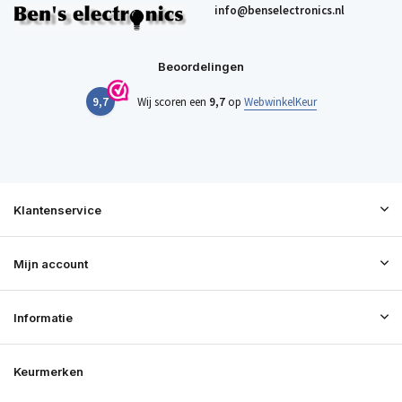
info@benselectronics.nl
Beoordelingen
9,7
Wij scoren een
9,7
op
WebwinkelKeur
Klantenservice
Mijn account
Informatie
Keurmerken