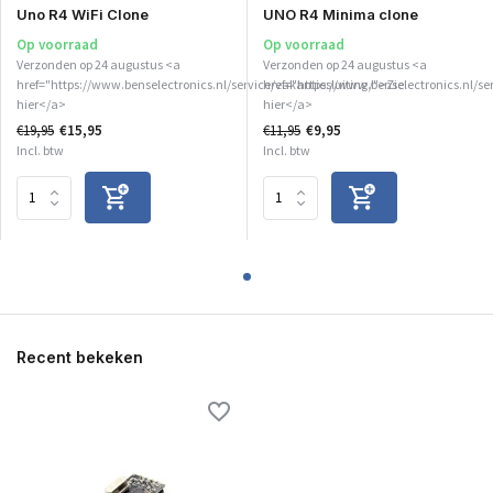
Uno R4 WiFi Clone
UNO R4 Minima clone
Op voorraad
Op voorraad
Verzonden op 24 augustus <a
Verzonden op 24 augustus <a
href="https://www.benselectronics.nl/service/vakantiesluiting/">Zie
href="https://www.benselectronics.nl/se
hier</a>
hier</a>
€19,95
€15,95
€11,95
€9,95
Incl. btw
Incl. btw
Recent bekeken