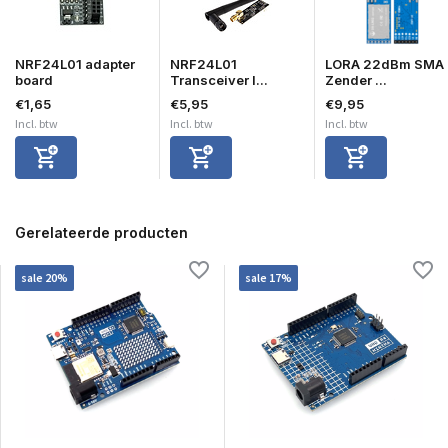
NRF24L01 adapter
NRF24L01
LORA 22dBm SMA
board
Transceiver l...
Zender ...
€1,65
€5,95
€9,95
Incl. btw
Incl. btw
Incl. btw
Gerelateerde producten
sale 20%
sale 17%