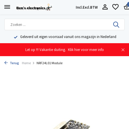
Incl.
Excl.
BTW
Geleverd uit eigen voorraad vanuit ons magazijn in Nederland
Let op !!! Vakantie sluiting.
Klik hier voor meer info
Terug
Home
NRF24L01 Module