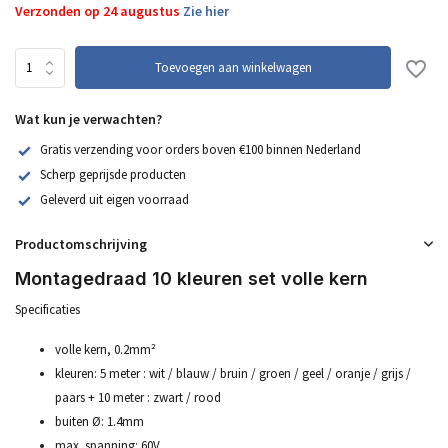
Verzonden op 24 augustus
Zie hier
Toevoegen aan winkelwagen
Wat kun je verwachten?
Gratis verzending voor orders boven €100 binnen Nederland
Scherp geprijsde producten
Geleverd uit eigen voorraad
Productomschrijving
Montagedraad 10 kleuren set volle kern
Specificaties
volle kern, 0.2mm²
kleuren: 5 meter : wit / blauw / bruin / groen / geel / oranje / grijs /
paars + 10 meter : zwart / rood
buiten Ø: 1.4mm
max. spanning: 60V