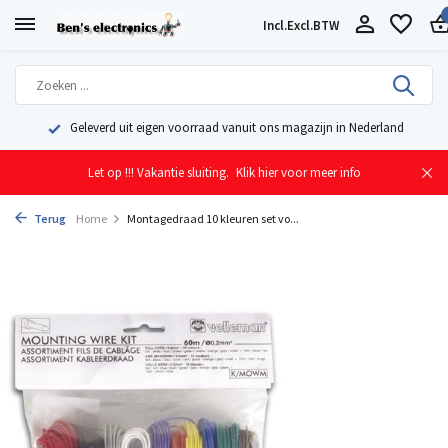
Incl.
Excl.
BTW
Geleverd uit eigen voorraad vanuit ons magazijn in Nederland
Let op !!! Vakantie sluiting.
Klik hier voor meer info
Terug
Home
Montagedraad 10 kleuren set vo...