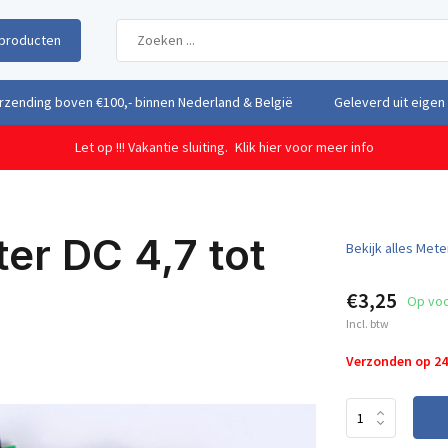
producten
uit eigen voorraad vanuit ons magazijn in Nederland
Gratis verzendi
Let op !!! Vakantie sluiting.
Klik hier voor meer info
ter DC 4,7 tot
Bekijk alles Mete
€3,25
Op vo
Incl. btw
Verzonden op 2