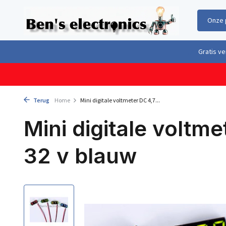
Onze 
Gratis verzending boven €100,- binnen Nederland & België
Geleverd 
Terug
Home
Mini digitale voltmeter DC 4,7...
Mini digitale voltme
32 v blauw