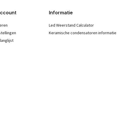
account
Informatie
eren
Led Weerstand Calculator
stellingen
Keramische condensatoren informatie
langlijst