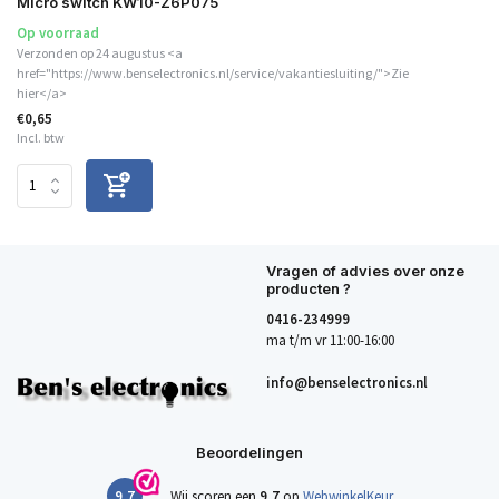
Micro switch KW10-Z6P075
Op voorraad
Verzonden op 24 augustus <a
href="https://www.benselectronics.nl/service/vakantiesluiting/">Zie
hier</a>
€0,65
Incl. btw
Vragen of advies over onze
producten ?
0416-234999
ma t/m vr 11:00-16:00
info@benselectronics.nl
Beoordelingen
9,7
Wij scoren een
9,7
op
WebwinkelKeur