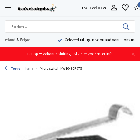
Incl.
Excl.
BTW
Geleverd uit eigen voorraad vanuit ons magazijn in Nederland
Let op !!! Vakantie sluiting.
Klik hier voor meer info
Terug
Home
Micro switch KW10-Z6P075