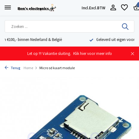
Incl.
Excl.
BTW
Geleverd uit eigen voorraad vanuit ons magazijn in Nederland
Let op !!! Vakantie sluiting.
Klik hier voor meer info
Terug
Home
Micro sd kaart module