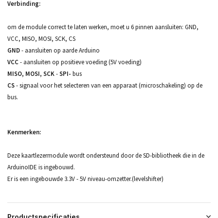
Verbinding:
om de module correct te laten werken, moet u 6 pinnen aansluiten: GND,
VCC, MISO, MOSI, SCK, CS
GND
- aansluiten op aarde Arduino
VCC
- aansluiten op positieve voeding (5V voeding)
MISO, MOSI, SCK
-
SPI-
bus
CS
- signaal voor het selecteren van een apparaat (microschakeling) op de
bus.
Kenmerken:
Deze kaartlezermodule wordt ondersteund door de SD-bibliotheek die in de
ArduinoIDE is ingebouwd.
Er is een ingebouwde 3.3V - 5V niveau-omzetter.(levelshifter)
Productspecificaties