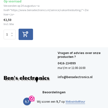
Op voorraad
Verzonden op 24 augustus <a
href="https://www.benselectronics.nl/service/vakantiesluiting/">Zie
hier</a>
€2,50
Incl. btw
Vragen of advies over onze
producten ?
0416-234999
ma t/m vr 11:00-16:00
info@benselectronics.nl
Beoordelingen
9,7
Wij scoren een
9,7
op
WebwinkelKeur