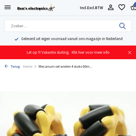
Incl.
Excl.
BTW
Geleverd uit eigen voorraad vanuit ons magazijn in Nederland
Let op !!! Vakantie sluiting.
Klik hier voor meer info
Terug
Home
Mecanum set wielen 4 stuks 60m...