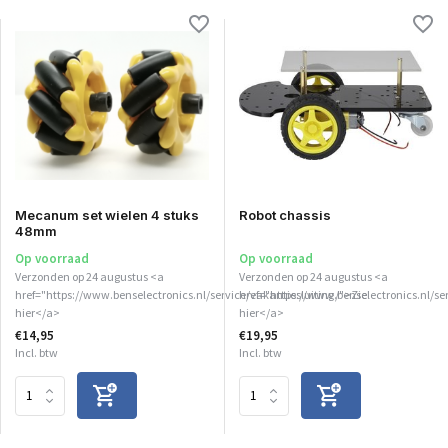
Mecanum set wielen 4 stuks
Robot chassis
48mm
Op voorraad
Op voorraad
Verzonden op 24 augustus <a
Verzonden op 24 augustus <a
href="https://www.benselectronics.nl/service/vakantiesluiting/">Zie
href="https://www.benselectronics.nl/se
hier</a>
hier</a>
€14,95
€19,95
Incl. btw
Incl. btw