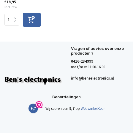
€18,95
Incl. btw
Vragen of advies over onze
producten ?
0416-234999
ma t/m vr 11:00-16:00
info@benselectronics.nl
Beoordelingen
9,7
Wij scoren een
9,7
op
WebwinkelKeur