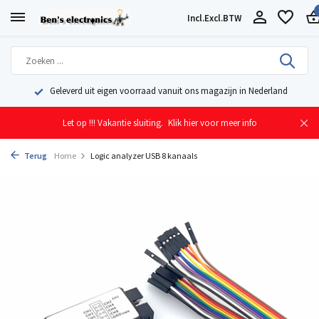
Incl.
Excl.
BTW
Geleverd uit eigen voorraad vanuit ons magazijn in Nederland
Let op !!! Vakantie sluiting.
Klik hier voor meer info
Terug
Home
Logic analyzer USB 8 kanaals