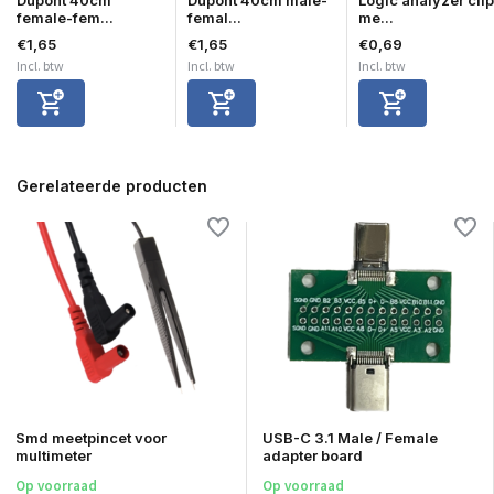
female-fem...
femal...
me...
€1,65
€1,65
€0,69
Incl. btw
Incl. btw
Incl. btw
Gerelateerde producten
Smd meetpincet voor
USB-C 3.1 Male / Female
multimeter
adapter board
Op voorraad
Op voorraad