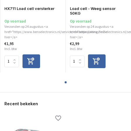
HX711 Load cell versterker
Load cell - Weeg sensor
50KG
Op voorraad
Op voorraad
Verzonden op 24 augustus <a
Verzonden op 24 augustus <a
href="https://www.benselectronics.nl/service/vakantiesluiting/">Zie
href="https://www.benselectronics.nl/se
hier</a>
hier</a>
€1,95
€2,99
Incl. btw
Incl. btw
Recent bekeken