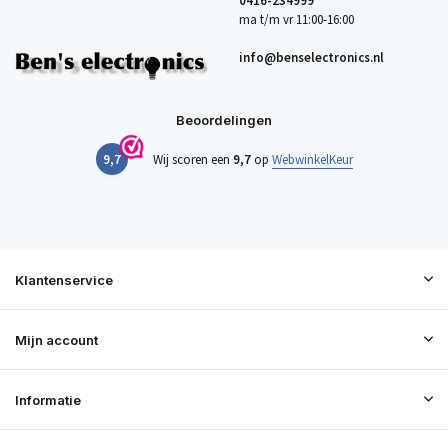
0416-234999
ma t/m vr 11:00-16:00
info@benselectronics.nl
Beoordelingen
9,7
Wij scoren een
9,7
op
WebwinkelKeur
Klantenservice
Mijn account
Informatie