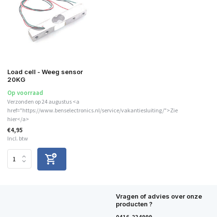
Load cell - Weeg sensor
20KG
Op voorraad
Verzonden op 24 augustus <a
href="https://www.benselectronics.nl/service/vakantiesluiting/">Zie
hier</a>
€4,95
Incl. btw
Vragen of advies over onze
producten ?