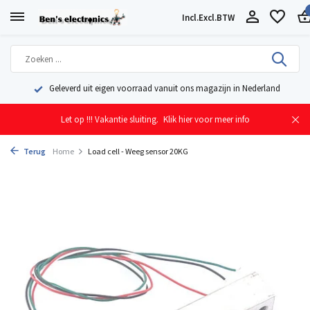
Incl.
Excl.
BTW
Geleverd uit eigen voorraad vanuit ons magazijn in Nederland
Let op !!! Vakantie sluiting.
Klik hier voor meer info
Terug
Home
Load cell - Weeg sensor 20KG