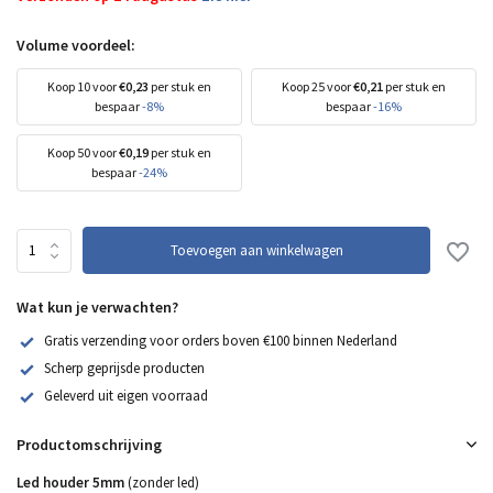
Volume voordeel:
Koop 10 voor
€0,23
per stuk en
Koop 25 voor
€0,21
per stuk en
bespaar
-8%
bespaar
-16%
Koop 50 voor
€0,19
per stuk en
bespaar
-24%
Toevoegen aan winkelwagen
Wat kun je verwachten?
Gratis verzending voor orders boven €100 binnen Nederland
Scherp geprijsde producten
Geleverd uit eigen voorraad
Productomschrijving
Led houder 5mm
(zonder led)