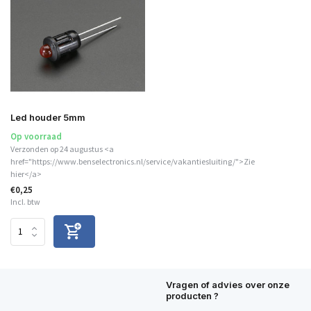
Led houder 5mm
Op voorraad
Verzonden op 24 augustus <a
href="https://www.benselectronics.nl/service/vakantiesluiting/">Zie
hier</a>
€0,25
Incl. btw
Vragen of advies over onze
producten ?