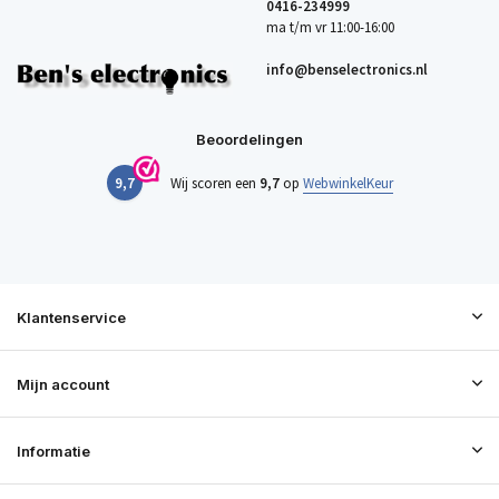
0416-234999
ma t/m vr 11:00-16:00
info@benselectronics.nl
Beoordelingen
9,7
Wij scoren een
9,7
op
WebwinkelKeur
Klantenservice
Mijn account
Informatie