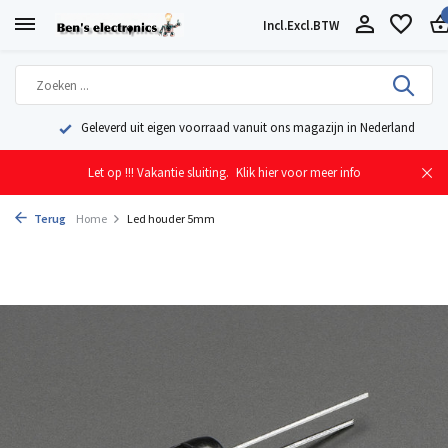
Incl.
Excl.
BTW
Geleverd uit eigen voorraad vanuit ons magazijn in Nederland
Let op !!! Vakantie sluiting.
Klik hier voor meer info
Terug
Home
Led houder 5mm