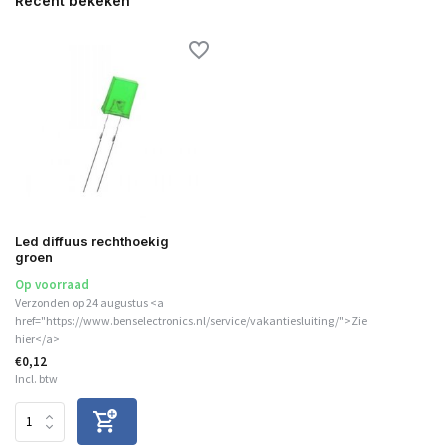
Recent bekeken
Led diffuus rechthoekig
groen
Op voorraad
Verzonden op 24 augustus <a
href="https://www.benselectronics.nl/service/vakantiesluiting/">Zie
hier</a>
€0,12
Incl. btw