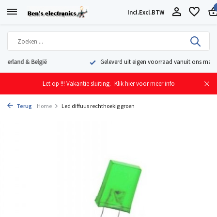
Incl.
Excl.
BTW
Geleverd uit eigen voorraad vanuit ons magazijn in Nederland
Let op !!! Vakantie sluiting.
Klik hier voor meer info
Terug
Home
Led diffuus rechthoekig groen