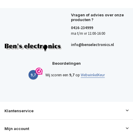
Vragen of advies over onze
producten ?
0416-234999
ma t/m vr 11:00-16:00
info@benselectronics.nl
Beoordelingen
9,7
Wij scoren een
9,7
op
WebwinkelKeur
Klantenservice
Mijn account