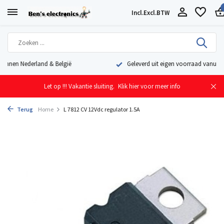
Incl.
Excl.
BTW
Geleverd uit eigen voorraad vanuit ons magazijn in Nederland
Let op !!! Vakantie sluiting.
Klik hier voor meer info
Terug
Home
L 7812 CV 12Vdc regulator 1.5A