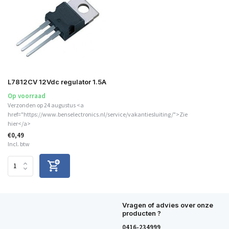
L7812CV 12Vdc regulator 1.5A
Op voorraad
Verzonden op 24 augustus <a
href="https://www.benselectronics.nl/service/vakantiesluiting/">Zie
hier</a>
€0,49
Incl. btw
Vragen of advies over onze
producten ?
0416-234999