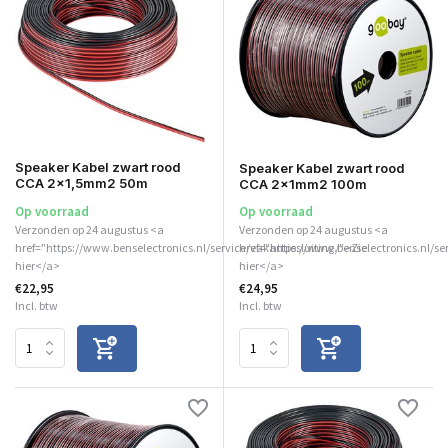
Speaker Kabel zwart rood
Speaker Kabel zwart rood
CCA 2x1,5mm2 50m
CCA 2x1mm2 100m
Op voorraad
Op voorraad
Verzonden op 24 augustus <a
Verzonden op 24 augustus <a
href="https://www.benselectronics.nl/service/vakantiesluiting/">Zie
href="https://www.benselectronics.nl/se
hier</a>
hier</a>
€22,95
€24,95
Incl. btw
Incl. btw