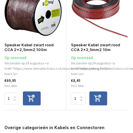
Speaker Kabel zwart rood
Speaker Kabel zwart rood
CCA 2x2,5mm2 100m
CCA 2x2,5mm2 10m
Op voorraad
Op voorraad
Verzonden op 24 augustus <a
Verzonden op 24 augustus <a
href="https://www.benselectronics.nl/service/vakantiesluiting/">Zie
href="https://www.benselectronics.nl/se
hier</a>
hier</a>
€69,95
€8,45
Incl. btw
Incl. btw
Overige categorieën in Kabels en Connectoren