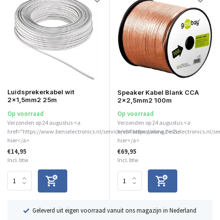
Luidsprekerkabel wit
Speaker Kabel Blank CCA
2x1,5mm2 25m
2x2,5mm2 100m
Op voorraad
Op voorraad
Verzonden op 24 augustus <a
Verzonden op 24 augustus <a
href="https://www.benselectronics.nl/service/vakantiesluiting/">Zie
href="https://www.benselectronics.nl/se
hier</a>
hier</a>
€14,95
€69,95
Incl. btw
Incl. btw
ë
Geleverd uit eigen voorraad vanuit ons magazijn in Nederland