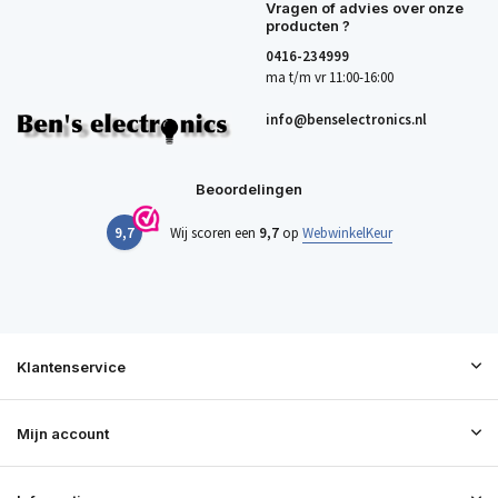
Vragen of advies over onze
producten ?
0416-234999
ma t/m vr 11:00-16:00
info@benselectronics.nl
Beoordelingen
9,7
Wij scoren een
9,7
op
WebwinkelKeur
Klantenservice
Mijn account