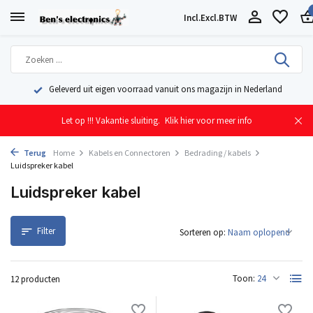
Incl.
Excl.
BTW
Geleverd uit eigen voorraad vanuit ons magazijn in Nederland
Let op !!! Vakantie sluiting.
Klik hier voor meer info
Terug
Home
Kabels en Connectoren
Bedrading / kabels
Luidspreker kabel
Luidspreker kabel
Filter
Sorteren op:
Toon:
12 producten