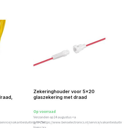
Ka
Zekeringhouder voor 5x20
ge
raad,
glaszekering met draad
Op voorraad
Verzonden op 24 augustus <a
service/vakantiesluiting/">Zie
href="https://www.benselectronics.nl/service/vakantiesluiting/"
Ni
hier</a>