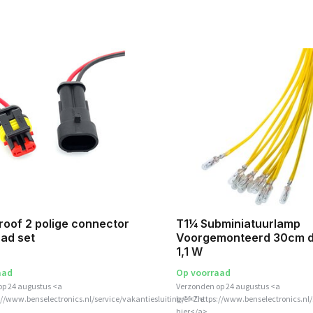
oof 2 polige connector
T1¼ Subminiatuurlamp
ad set
Voorgemonteerd 30cm d
1,1 W
aad
Op voorraad
op 24 augustus <a
Verzonden op 24 augustus <a
://www.benselectronics.nl/service/vakantiesluiting/">Zie
href="https://www.benselectronics.nl/
hier</a>