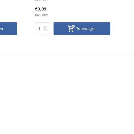
€0,99
€2
Incl. btw
Inc
en
Toevoegen