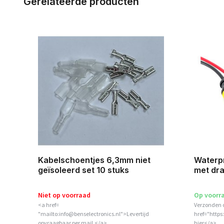
Gerelateerde producten
Kabelschoentjes 6,3mm niet
Waterpr
geïsoleerd set 10 stuks
met dra
Niet op voorraad
Op voorr
<a href=
Verzonden 
"mailto:info@benselectronics.nl">Levertijd
href="https
opvraagbaar per mail.</a>
hier</a>