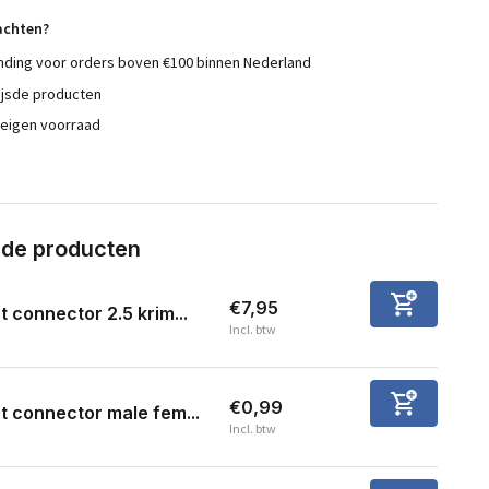
achten?
nding voor orders boven €100 binnen Nederland
ijsde producten
 eigen voorraad
rde producten
€7,95
t connector 2.5 krim...
Incl. btw
€0,99
t connector male fem...
Incl. btw