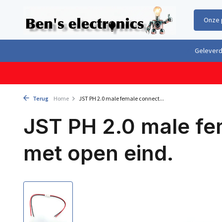
Onze 
Gratis verzending boven €100,- binnen Nederland & België
Geleverd 
Terug
Home
JST PH 2.0 male female connect...
JST PH 2.0 male fe
met open eind.