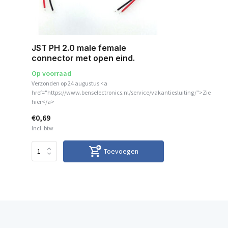
JST PH 2.0 male female
connector met open eind.
Op voorraad
Verzonden op 24 augustus <a
href="https://www.benselectronics.nl/service/vakantiesluiting/">Zie
hier</a>
€0,69
Incl. btw
Toevoegen