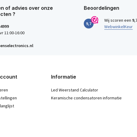
n of advies over onze
Beoordelingen
cten ?
Wij scoren een
9,
9,7
34999
WebwinkelKeur
vr 11:00-16:00
enselectronics.nl
account
Informatie
eren
Led Weerstand Calculator
stellingen
Keramische condensatoren informatie
langlijst