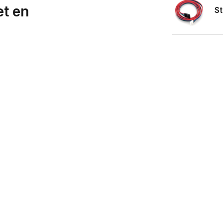
et en
St