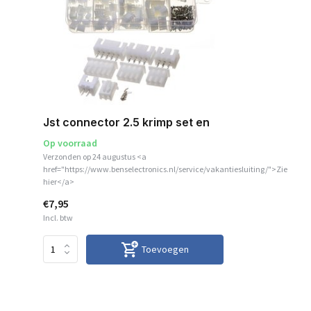
Jst connector 2.5 krimp set en
Op voorraad
Verzonden op 24 augustus <a
href="https://www.benselectronics.nl/service/vakantiesluiting/">Zie
hier</a>
€7,95
Incl. btw
Toevoegen