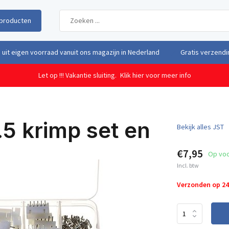
producten
uit eigen voorraad vanuit ons magazijn in Nederland
Gratis verzendi
Let op !!! Vakantie sluiting.
Klik hier voor meer info
5 krimp set en
Bekijk alles JST
€7,95
Op vo
Incl. btw
Verzonden op 2