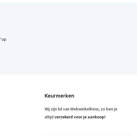
7
op
Keurmerken
Wij zijn lid van WebwinkelKeur, zo ben je
altijd
verzekerd voor je aankoop!