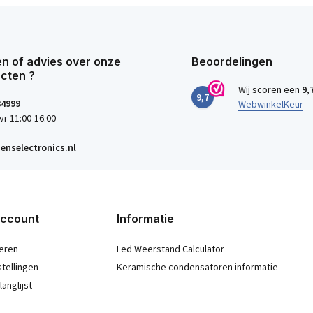
n of advies over onze
Beoordelingen
cten ?
Wij scoren een
9,
9,7
34999
WebwinkelKeur
vr 11:00-16:00
enselectronics.nl
account
Informatie
eren
Led Weerstand Calculator
stellingen
Keramische condensatoren informatie
langlijst