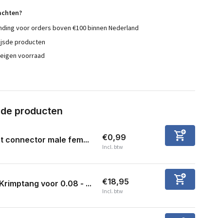
achten?
nding voor orders boven €100 binnen Nederland
ijsde producten
 eigen voorraad
rde producten
€0,99
t connector male fem...
Incl. btw
€18,95
Krimptang voor 0.08 - ...
Incl. btw