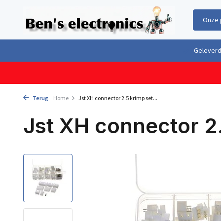
Onze 
Gratis verzending boven €100,- binnen Nederland & België
Geleverd 
Terug
Home
Jst XH connector 2.5 krimp set...
Jst XH connector 2.