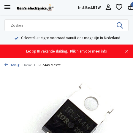
Incl.
Excl.
BTW
Geleverd uit eigen voorraad vanuit ons magazijn in Nederland
Let op !!! Vakantie sluiting.
Klik hier voor meer info
Terug
Home
IRLZ44N Mosfet