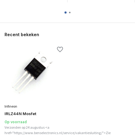
Recent bekeken
Infineon
IRLZ44N Mosfet
Op voorraad
Verzonden op 24 augustus <a
href="https://www.benselectronics.nl/service/vakantiesluiting/">Zie