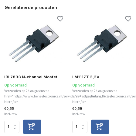
Gerelateerde producten
IRL7833 N-channel Mosfet
LM1117T 3,3V
Op voorraad
Op voorraad
Verzonden op 24 augustus <a
Verzonden op 24 augustus <a
href="https://www.benselectronics.nl/service/vakantiesluiting/">Zie
href="https://www.benselectronics.nl/ser
hier</a>
hier</a>
€0,55
€0,59
Incl. btw
Incl. btw