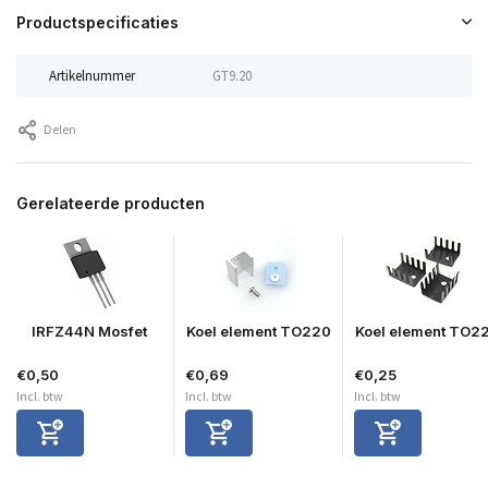
Productspecificaties
Artikelnummer
GT9.20
Delen
Gerelateerde producten
IRFZ44N Mosfet
Koel element TO220
Koel element TO2
€0,50
€0,69
€0,25
Incl. btw
Incl. btw
Incl. btw