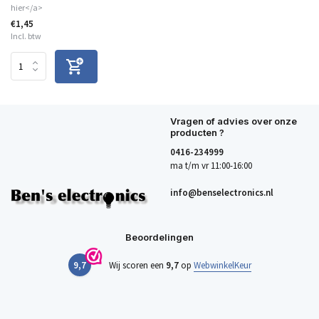
hier</a>
€1,45
Incl. btw
Vragen of advies over onze
producten ?
0416-234999
ma t/m vr 11:00-16:00
info@benselectronics.nl
Beoordelingen
9,7
Wij scoren een
9,7
op
WebwinkelKeur