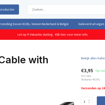
producten
uit eigen voorraad vanuit ons magazijn in Nederland
Gratis verzendi
Let op !!! Vakantie sluiting.
Klik hier voor meer info
Cable with
Bekijk alles Kab
€3,95
Op vo
Incl. btw
Stukprijs:
€0,00
/
Verzonden op 2