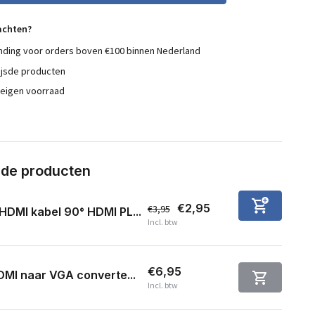
achten?
nding voor orders boven €100 binnen Nederland
ijsde producten
 eigen voorraad
rde producten
€2,95
€3,95
HDMI kabel 90° HDMI PL...
Incl. btw
€6,95
MI naar VGA converte...
Incl. btw