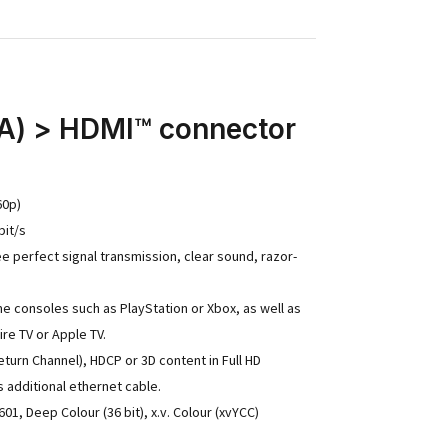
A) > HDMI™ connector
60p)
bit/s
perfect signal transmission, clear sound, razor-
e consoles such as PlayStation or Xbox, as well as
re TV or Apple TV.
turn Channel), HDCP or 3D content in Full HD
additional ethernet cable.
, Deep Colour (36 bit), x.v. Colour (xvYCC)