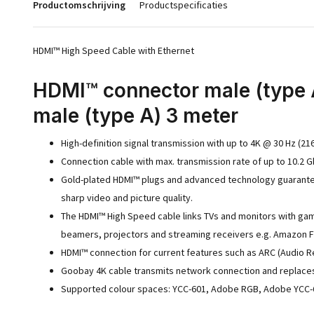
Productomschrijving
Productspecificaties
HDMI™ High Speed Cable with Ethernet
HDMI™ connector male (type 
male (type A) 3 meter
High-definition signal transmission with up to 4K @ 30 Hz (21
Connection cable with max. transmission rate of up to 10.2 G
Gold-plated HDMI™ plugs and advanced technology guarantee 
sharp video and picture quality.
The HDMI™ High Speed cable links TVs and monitors with gam
beamers, projectors and streaming receivers e.g. Amazon Fi
HDMI™ connection for current features such as ARC (Audio Re
Goobay 4K cable transmits network connection and replaces 
Supported colour spaces: YCC-601, Adobe RGB, Adobe YCC-601