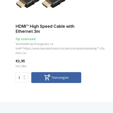
HDMI™ High Speed Cable with
Ethernet 3m
Op voorraad
Verzonden op 24 augustus <a
href="https://www.benselectronics.nl/service/vakantiesluiting/">Zie
hier</a>
€3,95
Incl. btw
Toevoegen