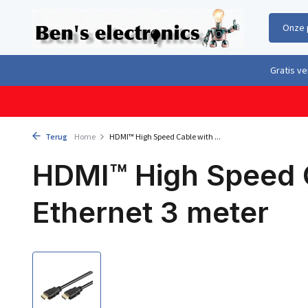
Onze 
Gratis verzending boven €100,- binnen Nederland & België
Geleverd 
Terug
Home
HDMI™ High Speed Cable with ...
HDMI™ High Speed 
Ethernet 3 meter