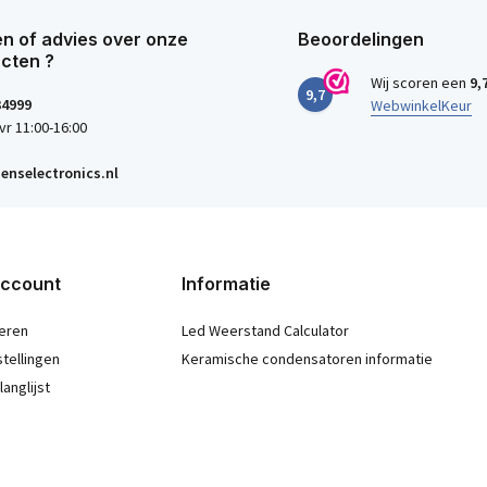
n of advies over onze
Beoordelingen
cten ?
Wij scoren een
9,
9,7
34999
WebwinkelKeur
vr 11:00-16:00
enselectronics.nl
account
Informatie
eren
Led Weerstand Calculator
stellingen
Keramische condensatoren informatie
langlijst