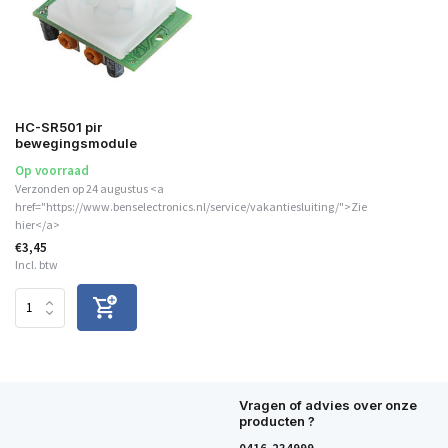
HC-SR501 pir
bewegingsmodule
Op voorraad
Verzonden op 24 augustus <a
href="https://www.benselectronics.nl/service/vakantiesluiting/">Zie
hier</a>
€3,45
Incl. btw
Vragen of advies over onze
producten ?