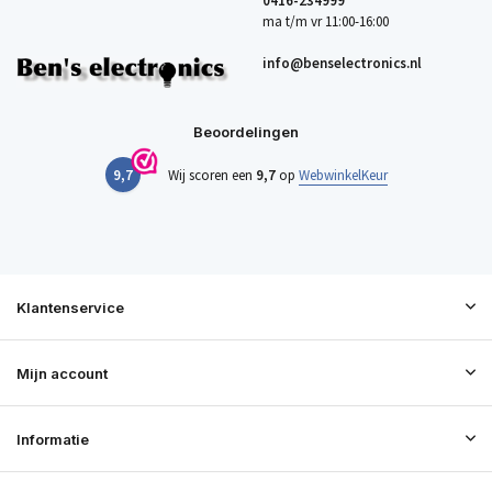
0416-234999
ma t/m vr 11:00-16:00
info@benselectronics.nl
Beoordelingen
9,7
Wij scoren een
9,7
op
WebwinkelKeur
Klantenservice
Mijn account
Informatie