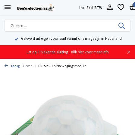
Incl.
Excl.
BTW
Geleverd uit eigen voorraad vanuit ons magazijn in Nederland
Let op !!! Vakantie sluiting.
Klik hier voor meer info
Terug
Home
HC-SR501 pir bewegingsmodule