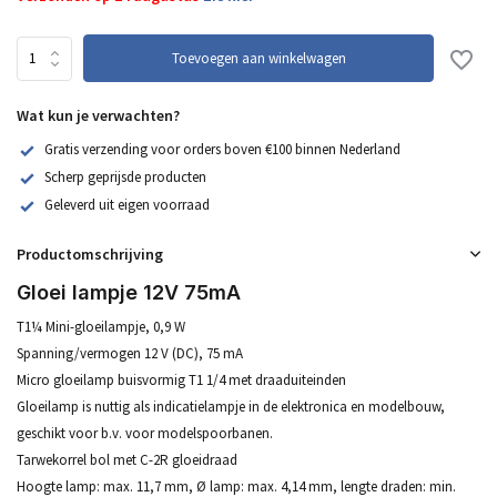
Toevoegen aan winkelwagen
Wat kun je verwachten?
Gratis verzending voor orders boven €100 binnen Nederland
Scherp geprijsde producten
Geleverd uit eigen voorraad
Productomschrijving
Gloei lampje 12V 75mA
T1¼ Mini-gloeilampje, 0,9 W
Spanning/vermogen 12 V (DC), 75 mA
Micro gloeilamp buisvormig T1 1/4 met draaduiteinden
Gloeilamp is nuttig als indicatielampje in de elektronica en modelbouw,
geschikt voor b.v. voor modelspoorbanen.
Tarwekorrel bol met C-2R gloeidraad
Hoogte lamp: max. 11,7 mm, Ø lamp: max. 4,14 mm, lengte draden: min.