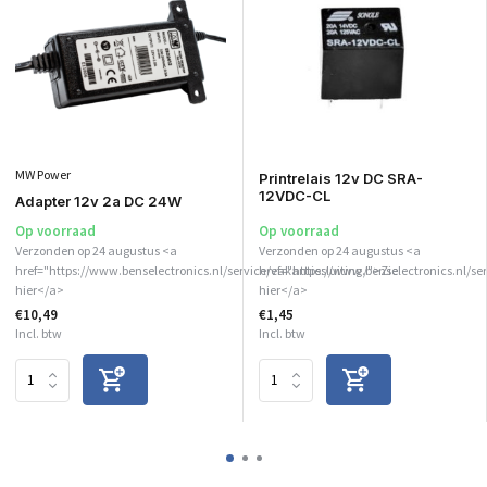
MW Power
Printrelais 12v DC SRA-
12VDC-CL
Adapter 12v 2a DC 24W
Op voorraad
Op voorraad
Verzonden op 24 augustus <a
Verzonden op 24 augustus <a
href="https://www.benselectronics.nl/service/vakantiesluiting/">Zie
href="https://www.benselectronics.nl/se
hier</a>
hier</a>
€10,49
€1,45
Incl. btw
Incl. btw