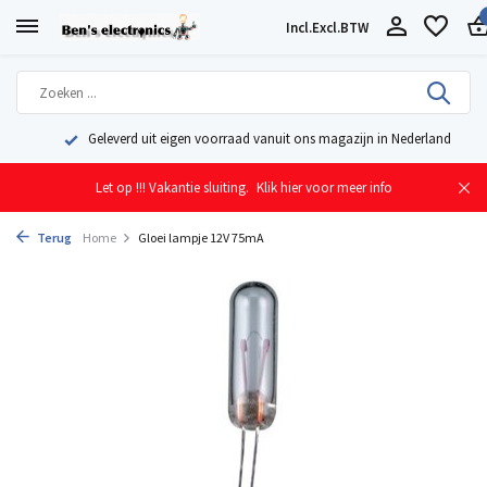
Incl.
Excl.
BTW
Geleverd uit eigen voorraad vanuit ons magazijn in Nederland
Let op !!! Vakantie sluiting.
Klik hier voor meer info
Terug
Home
Gloei lampje 12V 75mA