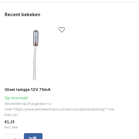
Recent bekeken
Gloei lampje 12V 75mA
Op voorraad
Verzonden op 24 augustus <a
href="https://www.benselectronics.nl/service/vakantiesluiting/">Zie
hier</a>
€1,15
Incl. btw