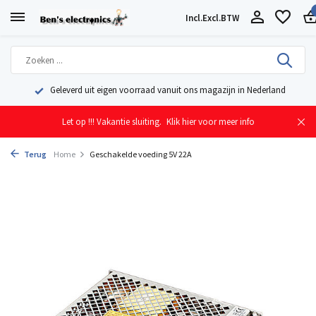
Incl.
Excl.
BTW
Geleverd uit eigen voorraad vanuit ons magazijn in Nederland
Let op !!! Vakantie sluiting.
Klik hier voor meer info
Terug
Home
Geschakelde voeding 5V 22A