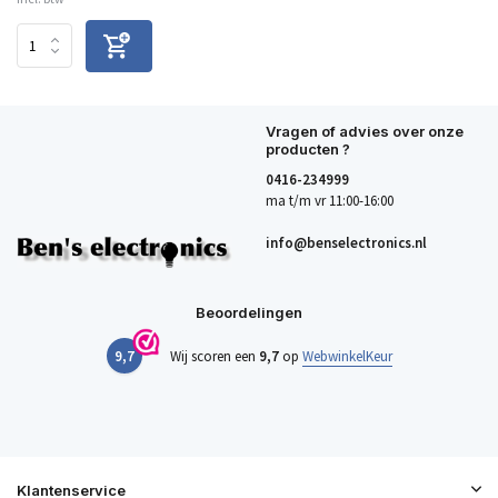
Vragen of advies over onze
producten ?
0416-234999
ma t/m vr 11:00-16:00
info@benselectronics.nl
Beoordelingen
9,7
Wij scoren een
9,7
op
WebwinkelKeur
Klantenservice