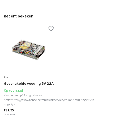
Recent bekeken
Pos
Geschakelde voeding 5V 22A
Op voorraad
Verzonden op 24 augustus <a
href="https://www.benselectronics.nl/service/vakantiesluiting/">Zie
hier</a>
€34,95
Incl. btw