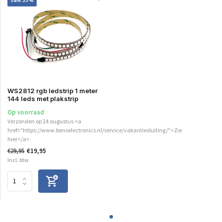
WS2812 rgb ledstrip 1 meter
144 leds met plakstrip
Op voorraad
Verzonden op 24 augustus <a
href="https://www.benselectronics.nl/service/vakantiesluiting/">Zie
hier</a>
€29,95
€19,95
Incl. btw