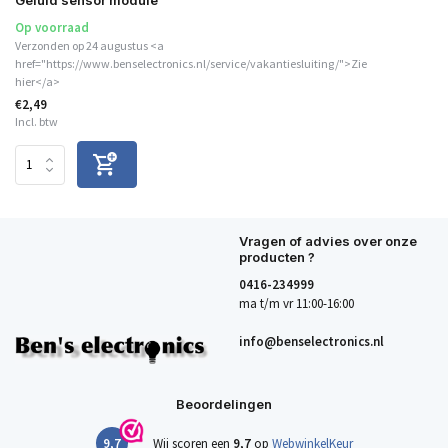
Geluid sensor module
Op voorraad
Verzonden op 24 augustus <a
href="https://www.benselectronics.nl/service/vakantiesluiting/">Zie
hier</a>
€2,49
Incl. btw
Vragen of advies over onze
producten ?
0416-234999
ma t/m vr 11:00-16:00
info@benselectronics.nl
Beoordelingen
9,7
Wij scoren een
9,7
op
WebwinkelKeur