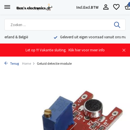
Incl.
Excl.
BTW
Geleverd uit eigen voorraad vanuit ons magazijn in Nederland
Let op !!! Vakantie sluiting.
Klik hier voor meer info
Terug
Home
Geluid detectie module