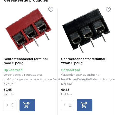
Gerelateerde producten
Schroefconnector terminal
Schroefconnector terminal
rood 3 polig
zwart 3 polig
Op voorraad
Op voorraad
Verzonden op 24 augustus <a
Verzonden op 24 augustus <a
href="https://www.benselectronics.nl/service/vakantiesluiting/">Zie
href="https://www.benselectronics.nl/se
hier</a>
hier</a>
€0,65
€0,65
Incl. btw
Incl. btw