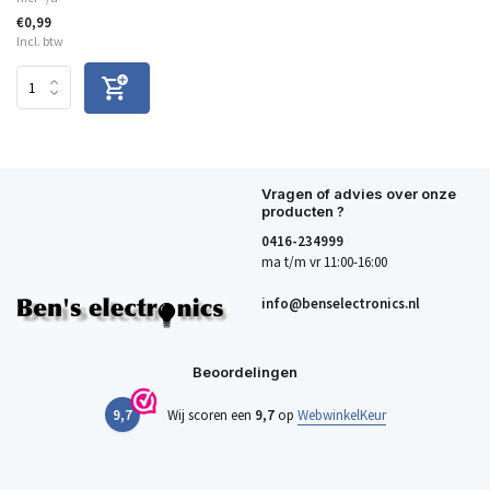
€0,99
Incl. btw
Vragen of advies over onze
producten ?
0416-234999
ma t/m vr 11:00-16:00
info@benselectronics.nl
Beoordelingen
9,7
Wij scoren een
9,7
op
WebwinkelKeur