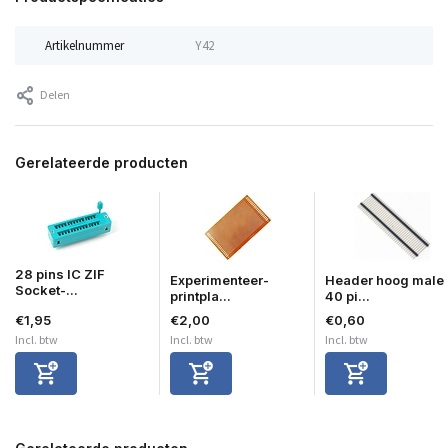
Artikelnummer
Y42
Delen
Gerelateerde producten
28 pins IC ZIF
Experimenteer-
Header hoog male
Socket-...
printpla...
40 pi...
€1,95
€2,00
€0,60
Incl. btw
Incl. btw
Incl. btw