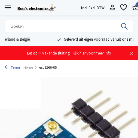
Incl.
Excl.
BTW
Geleverd uit eigen voorraad vanuit ons magazijn in Nederland
Let op !!! Vakantie sluiting.
Klik hier voor meer info
Terug
Home
esp8266-05