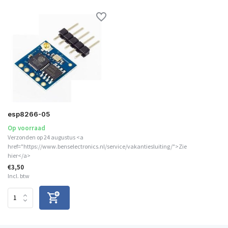
esp8266-05
Op voorraad
Verzonden op 24 augustus <a
href="https://www.benselectronics.nl/service/vakantiesluiting/">Zie
hier</a>
€3,50
Incl. btw