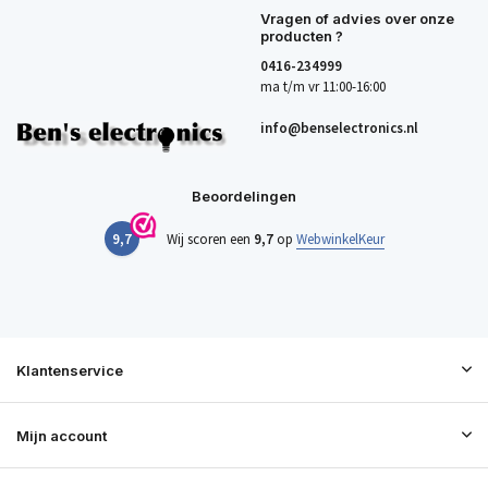
Vragen of advies over onze
producten ?
0416-234999
ma t/m vr 11:00-16:00
info@benselectronics.nl
Beoordelingen
9,7
Wij scoren een
9,7
op
WebwinkelKeur
Klantenservice
Mijn account