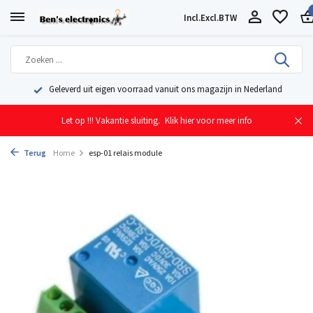
Incl.
Excl.
BTW
Geleverd uit eigen voorraad vanuit ons magazijn in Nederland
Let op !!! Vakantie sluiting.
Klik hier voor meer info
Terug
Home
esp-01 relais module