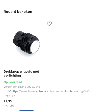
Recent bekeken
Drukknop wit puls met
verlichting
Op voorraad
Verzonden op 24 augustus <a
href="https://www.benselectronics.nl/service/vakantiesluiting/">Zie
hier</a>
€1,99
Incl. btw