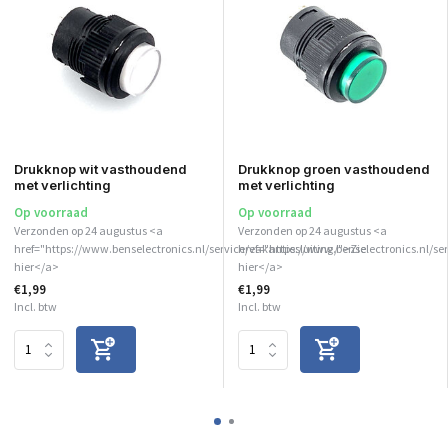
Drukknop wit vasthoudend
Drukknop groen vasthoudend
met verlichting
met verlichting
Op voorraad
Op voorraad
Verzonden op 24 augustus <a
Verzonden op 24 augustus <a
href="https://www.benselectronics.nl/service/vakantiesluiting/">Zie
href="https://www.benselectronics.nl/ser
hier</a>
hier</a>
€1,99
€1,99
Incl. btw
Incl. btw