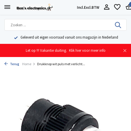
Incl.
Excl.
BTW
Geleverd uit eigen voorraad vanuit ons magazijn in Nederland
Let op !!! Vakantie sluiting.
Klik hier voor meer info
Terug
Home
Drukknop wit puls met verlicht...