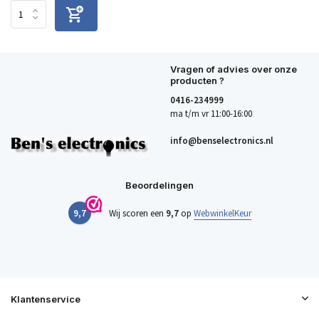
Vragen of advies over onze
producten ?
0416-234999
ma t/m vr 11:00-16:00
info@benselectronics.nl
Beoordelingen
9,7
Wij scoren een
9,7
op
WebwinkelKeur
Klantenservice