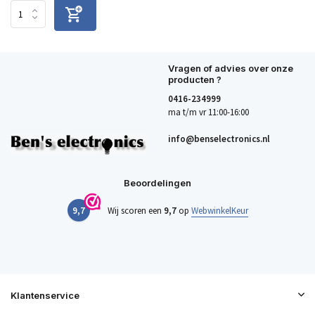
Vragen of advies over onze
producten ?
0416-234999
ma t/m vr 11:00-16:00
info@benselectronics.nl
Beoordelingen
9,7
Wij scoren een
9,7
op
WebwinkelKeur
Klantenservice