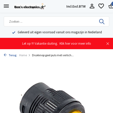
Incl.
Excl.
BTW
Geleverd uit eigen voorraad vanuit ons magazijn in Nederland
Let op !!! Vakantie sluiting.
Klik hier voor meer info
Terug
Home
Drukknop geel puls met verlich...