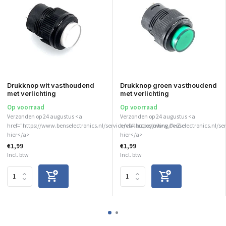
Drukknop wit vasthoudend
Drukknop groen vasthoudend
met verlichting
met verlichting
Op voorraad
Op voorraad
Verzonden op 24 augustus <a
Verzonden op 24 augustus <a
href="https://www.benselectronics.nl/service/vakantiesluiting/">Zie
href="https://www.benselectronics.nl/ser
hier</a>
hier</a>
€1,99
€1,99
Incl. btw
Incl. btw