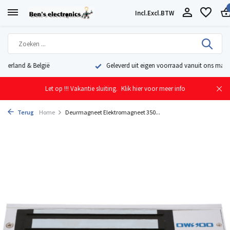
Incl.
Excl.
BTW
Geleverd uit eigen voorraad vanuit ons magazijn in Nederland
Let op !!! Vakantie sluiting.
Klik hier voor meer info
Terug
Home
Deurmagneet Elektromagneet 350...