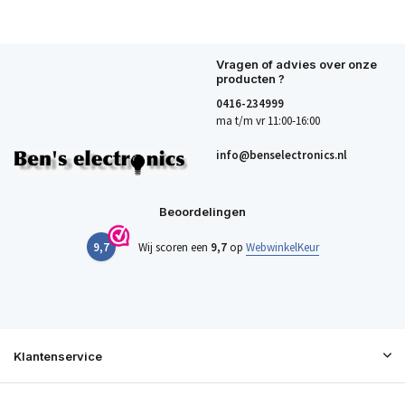
Vragen of advies over onze
producten ?
0416-234999
ma t/m vr 11:00-16:00
info@benselectronics.nl
Beoordelingen
9,7
Wij scoren een
9,7
op
WebwinkelKeur
Klantenservice