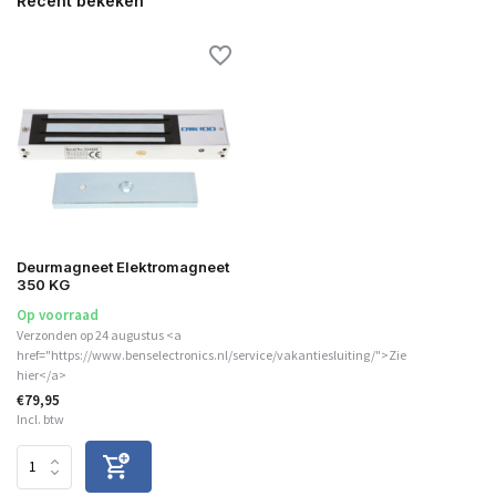
Recent bekeken
Deurmagneet Elektromagneet
350 KG
Op voorraad
Verzonden op 24 augustus <a
href="https://www.benselectronics.nl/service/vakantiesluiting/">Zie
hier</a>
€79,95
Incl. btw