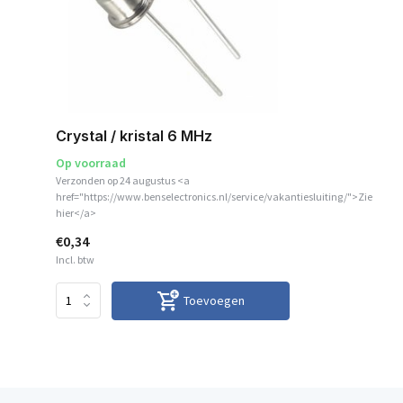
Crystal / kristal 6 MHz
Op voorraad
Verzonden op 24 augustus <a
href="https://www.benselectronics.nl/service/vakantiesluiting/">Zie
hier</a>
€0,34
Incl. btw
Toevoegen