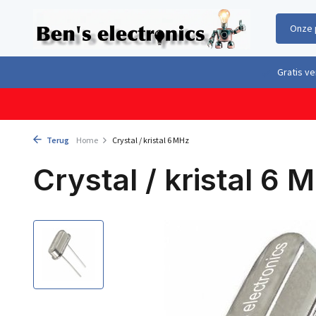
Onze 
Gratis verzending boven €100,- binnen Nederland & België
Geleverd 
Terug
Home
Crystal / kristal 6 MHz
Crystal / kristal 6 