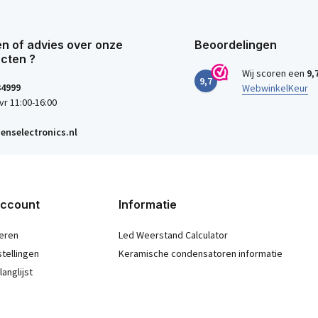
n of advies over onze
Beoordelingen
cten ?
Wij scoren een
9,
9,7
34999
WebwinkelKeur
vr 11:00-16:00
enselectronics.nl
account
Informatie
eren
Led Weerstand Calculator
stellingen
Keramische condensatoren informatie
langlijst