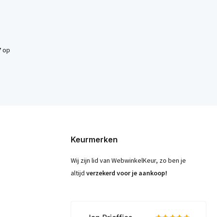
7
op
Keurmerken
Wij zijn lid van WebwinkelKeur, zo ben je
altijd
verzekerd voor je aankoop!