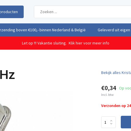
producten
uit eigen voorraad vanuit ons magazijn in Nederland
Gratis verzendi
Let op !!! Vakantie sluiting.
Klik hier voor meer info
MHz
Bekijk alles Krist
€0,34
Op vo
Incl. btw
Verzonden op 2