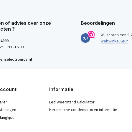
n of advies over onze
Beoordelingen
cten ?
Wij scoren een
9,
9,7
34999
WebwinkelKeur
vr 11:00-16:00
enselectronics.nl
account
Informatie
eren
Led Weerstand Calculator
stellingen
Keramische condensatoren informatie
langlijst