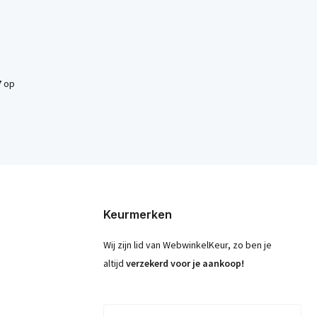
7
op
Keurmerken
Wij zijn lid van WebwinkelKeur, zo ben je
altijd
verzekerd voor je aankoop!