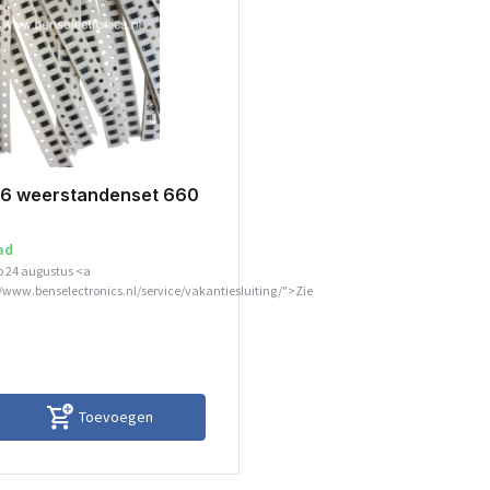
6 weerstandenset 660
ad
p 24 augustus <a
//www.benselectronics.nl/service/vakantiesluiting/">Zie
Toevoegen