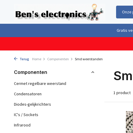
Onze 
Gratis verzending boven €100,- binnen Nederland & België
Geleverd 
Terug
Home
Componenten
Smd weerstanden
Sm
Componenten
Cermet regelbare weerstand
1 product
Condensatoren
Diodes-gelijkrichters
IC's / Sockets
Infrarood