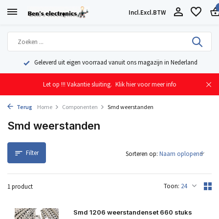
Incl.
Excl.
BTW
Geleverd uit eigen voorraad vanuit ons magazijn in Nederland
Let op !!! Vakantie sluiting.
Klik hier voor meer info
Terug
Home
Componenten
Smd weerstanden
Smd weerstanden
Filter
Sorteren op:
Toon:
1 product
Smd 1206 weerstandenset 660 stuks