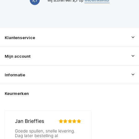
9,7
Wij scoren een
9,7
op
WebwinkelKeur
Klantenservice
Mijn account
Informatie
Keurmerken