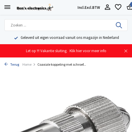
Incl.
Excl.
BTW
Geleverd uit eigen voorraad vanuit ons magazijn in Nederland
Let op !!! Vakantie sluiting.
Klik hier voor meer info
Terug
Home
Coaxiale koppeling met schroef...