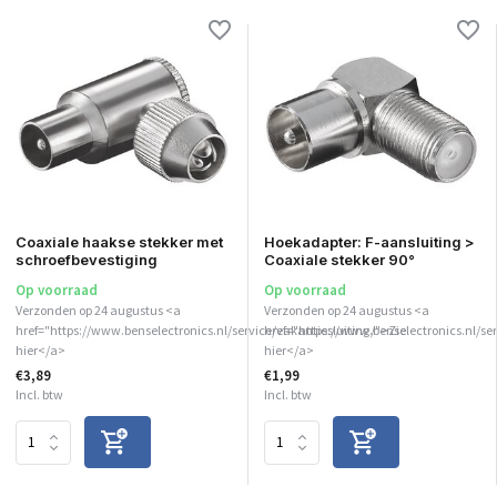
Coaxiale haakse stekker met
Hoekadapter: F-aansluiting >
schroefbevestiging
Coaxiale stekker 90°
Op voorraad
Op voorraad
Verzonden op 24 augustus <a
Verzonden op 24 augustus <a
href="https://www.benselectronics.nl/service/vakantiesluiting/">Zie
href="https://www.benselectronics.nl/ser
hier</a>
hier</a>
€3,89
€1,99
Incl. btw
Incl. btw