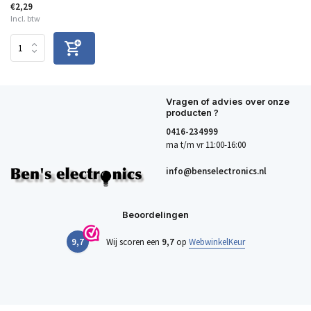
€2,29
Incl. btw
Vragen of advies over onze
producten ?
0416-234999
ma t/m vr 11:00-16:00
info@benselectronics.nl
Beoordelingen
9,7
Wij scoren een
9,7
op
WebwinkelKeur