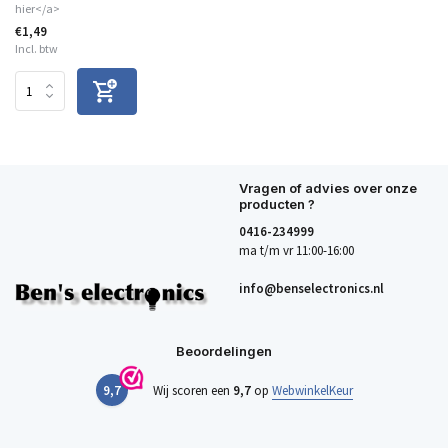
hier</a>
€1,49
Incl. btw
Vragen of advies over onze
producten ?
0416-234999
ma t/m vr 11:00-16:00
info@benselectronics.nl
Beoordelingen
9,7
Wij scoren een
9,7
op
WebwinkelKeur