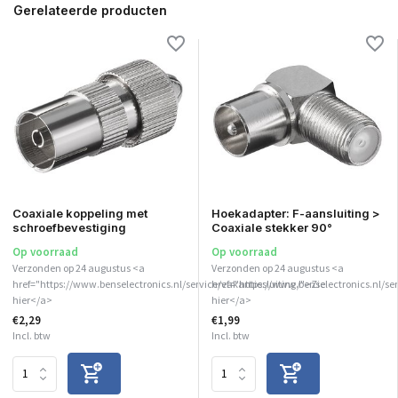
Gerelateerde producten
Coaxiale koppeling met
Hoekadapter: F-aansluiting >
schroefbevestiging
Coaxiale stekker 90°
Op voorraad
Op voorraad
Verzonden op 24 augustus <a
Verzonden op 24 augustus <a
href="https://www.benselectronics.nl/service/vakantiesluiting/">Zie
href="https://www.benselectronics.nl/ser
hier</a>
hier</a>
€2,29
€1,99
Incl. btw
Incl. btw