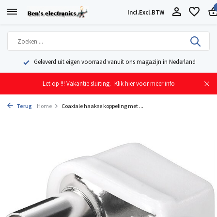
Incl.
Excl.
BTW
Geleverd uit eigen voorraad vanuit ons magazijn in Nederland
Let op !!! Vakantie sluiting.
Klik hier voor meer info
Terug
Home
Coaxiale haakse koppeling met ...