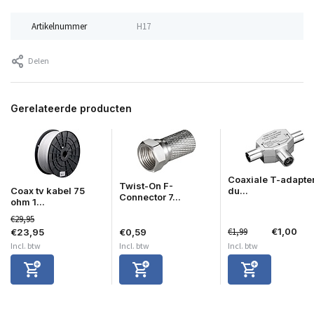
Artikelnummer
H17
Delen
Gerelateerde producten
Coaxiale T-adapter
Twist-On F-
Coax tv kabel 75
du...
Connector 7...
ohm 1...
€29,95
€1,99
€1,00
€23,95
€0,59
Incl. btw
Incl. btw
Incl. btw