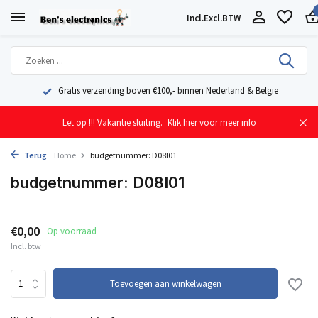
Incl.
Excl.
BTW
nd & België
Geleverd uit eigen voorraad vanuit ons magazijn i
Let op !!! Vakantie sluiting.
Klik hier voor meer info
Terug
Home
budgetnummer: D08I01
budgetnummer: D08I01
€0,00
Op voorraad
Incl. btw
Toevoegen aan winkelwagen