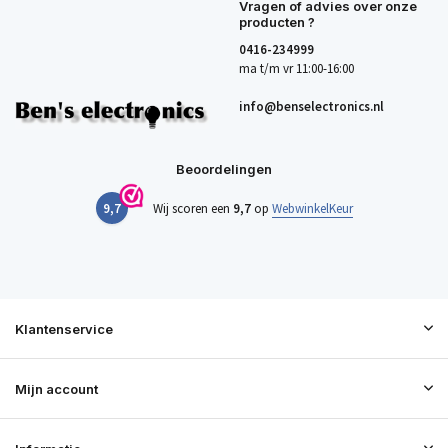
Vragen of advies over onze
producten ?
0416-234999
ma t/m vr 11:00-16:00
info@benselectronics.nl
Beoordelingen
9,7
Wij scoren een
9,7
op
WebwinkelKeur
Klantenservice
Mijn account